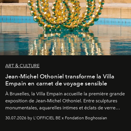
ART & CULTURE
Jean-Michel Othoniel transforme la Villa
Empain en carnet de voyage sensible
À Bruxelles, la Villa Empain accueille la première grande
exposition de Jean-Michel Othoniel. Entre sculptures
monumentales, aquarelles intimes et éclats de verre
soufflé, l’artiste français compose un itinéraire
30.07.2026 by L'OFFICIEL BE x Fondation Boghossian
émotionnel où chaque œuvre devient le souvenir
lumineux d’un voyage, d’une rencontre ou d’un