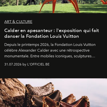
ART & CULTURE
Calder en apesanteur : l'exposition qui fait
danser la Fondation Louis Vuitton
Depuis le printemps 2026, la Fondation Louis Vuitton
célèbre Alexander Calder avec une rétrospective
monumentale. Entre mobiles iconiques, sculptures
monumentales et poésie du mouvement, l'artiste
31.07.2026 by L'OFFICIEL BE
américain investit les espaces imaginés par Frank Gehry
dans une exposition qui redonne toute sa légèreté à la
sculpture.