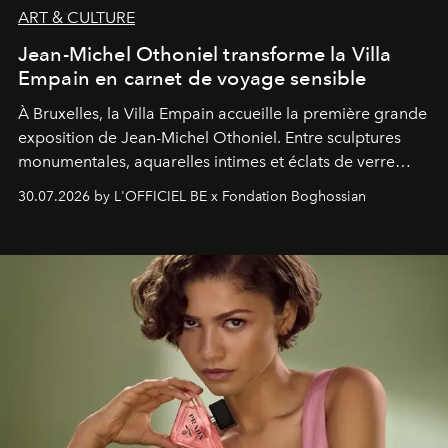
ART & CULTURE
Jean-Michel Othoniel transforme la Villa
Empain en carnet de voyage sensible
À Bruxelles, la Villa Empain accueille la première grande
exposition de Jean-Michel Othoniel. Entre sculptures
monumentales, aquarelles intimes et éclats de verre
soufflé, l’artiste français compose un itinéraire
30.07.2026 by L'OFFICIEL BE x Fondation Boghossian
émotionnel où chaque œuvre devient le souvenir
lumineux d’un voyage, d’une rencontre ou d’un
émerveillement.