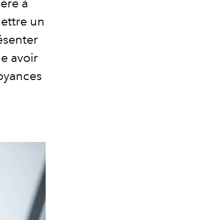
ère à
ettre un
résenter
e avoir
royances