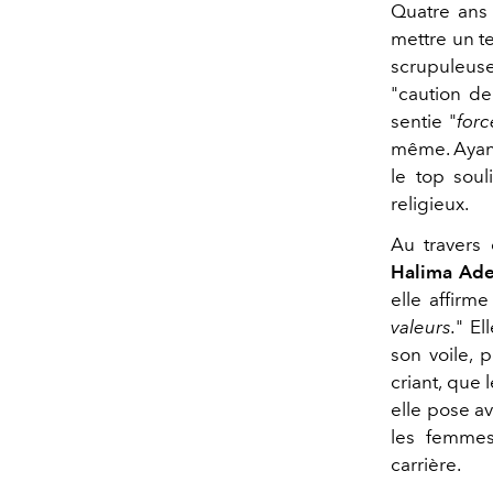
Quatre ans 
mettre un t
scrupuleuse
"caution de
sentie "
for
même. Ayant 
le top soul
religieux.
Au travers 
Halima Ad
elle affirme
valeurs.
" El
son voile, 
criant, que
elle pose a
les femmes
carrière.