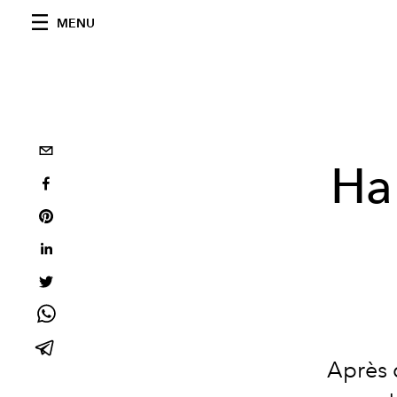
MENU
Ha
Après q