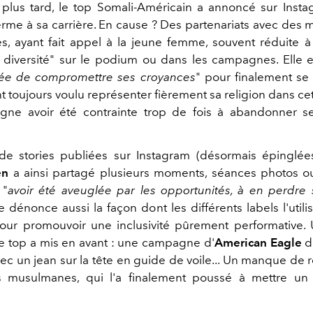
plus tard, le top Somali-Américain a annoncé sur Insta
erme à sa carrière. En cause ? Des partenariats avec des
s, ayant fait appel à la jeune femme, souvent réduite 
 diversité" sur le podium ou dans les campagnes. Elle e
cée de compromettre ses croyances
" pour finalement se 
toujours voulu représenter fièrement sa religion dans cet
igne avoir été contrainte trop de fois à abandonner s
de stories publiées sur Instagram (désormais épinglée
en
a ainsi partagé plusieurs moments, séances photos ou
 "
avoir été aveuglée par les opportunités, à en perdre
le dénonce aussi la façon dont les différents labels l'utilis
pour promouvoir une inclusivité pûrement performative
 le top a mis en avant : une campagne d'
American Eagle
d
vec un jean sur la tête en guide de voile... Un manque de 
 musulmanes, qui l'a finalement poussé à mettre un