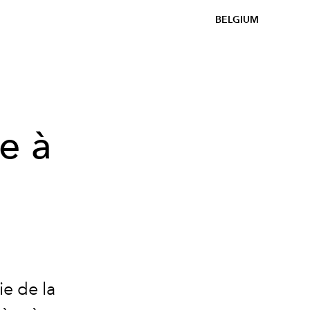
BELGIUM
e à
ie de la