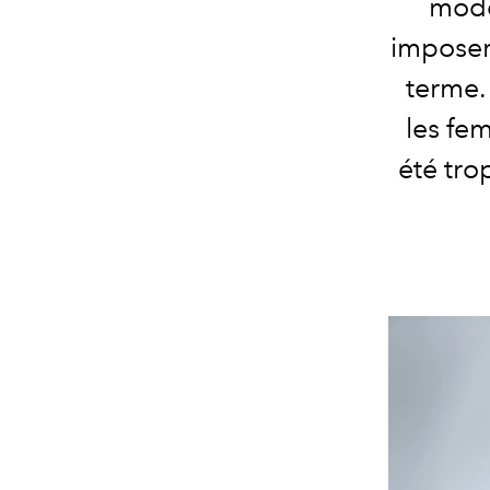
mode
imposer
terme. 
les fe
été tro