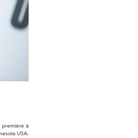
a première à
nnesota USA.