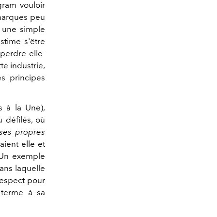
gram vouloir
 marques peu
à une simple
stime s'être
perdre elle-
te industrie,
es principes
s à la Une),
 défilés, où
 ses propres
aient elle et
. Un exemple
ans laquelle
respect pour
 terme à sa