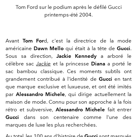
Tom Ford sur le podium après le défilé Gucci
printemps-été 2004.
Avant
Tom For
d, c'est la directrice de la mode
américaine
Dawn Mello
qui était à la tête de
Gucci
.
Sous sa direction,
Jackie Kennedy
a arboré le
célèbre sac
Jackie
et la princesse
Diana
a porté le
sac bambou classique. Ces moments subtils ont
grandement contribué à l'identité de
Gucci
en tant
que marque exclusive et luxueuse, et ont été imités
par
Alessandro Michele
, qui dirige actuellement la
maison de mode. Connu pour son approche à la fois
rétro et subversive,
Alessandro Michele
fait entrer
Gucci
dans son centenaire comme l'une des
marques de luxe les plus recherchées.
Au total, les 100 ans d'histoire de
Gucci
sont marqués