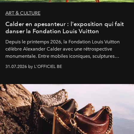
ART & CULTURE
Calder en apesanteur : l'exposition qui fait
danser la Fondation Louis Vuitton
Depuis le printemps 2026, la Fondation Louis Vuitton
célèbre Alexander Calder avec une rétrospective
monumentale. Entre mobiles iconiques, sculptures
monumentales et poésie du mouvement, l'artiste
31.07.2026 by L'OFFICIEL BE
américain investit les espaces imaginés par Frank Gehry
dans une exposition qui redonne toute sa légèreté à la
sculpture.