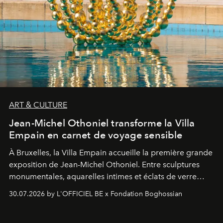
ART & CULTURE
Jean-Michel Othoniel transforme la Villa
Empain en carnet de voyage sensible
À Bruxelles, la Villa Empain accueille la première grande
exposition de Jean-Michel Othoniel. Entre sculptures
monumentales, aquarelles intimes et éclats de verre
soufflé, l’artiste français compose un itinéraire
30.07.2026 by L'OFFICIEL BE x Fondation Boghossian
émotionnel où chaque œuvre devient le souvenir
lumineux d’un voyage, d’une rencontre ou d’un