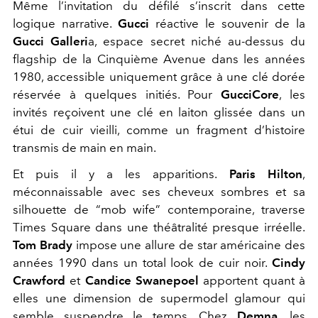
Même l’invitation du défilé s’inscrit dans cette
logique narrative.
Gucci
réactive le souvenir de la
Gucci Galleri
a, espace secret niché au-dessus du
flagship de la Cinquième Avenue dans les années
1980, accessible uniquement grâce à une clé dorée
réservée à quelques initiés. Pour
GucciCore
, les
invités reçoivent une clé en laiton glissée dans un
étui de cuir vieilli, comme un fragment d’histoire
transmis de main en main.
Et puis il y a les apparitions.
Paris Hilton
,
méconnaissable avec ses cheveux sombres et sa
silhouette de “mob wife” contemporaine, traverse
Times Square dans une théâtralité presque irréelle.
Tom Brady
impose une allure de star américaine des
années 1990 dans un total look de cuir noir.
Cindy
Crawford
et
Candice Swanepoel
apportent quant à
elles une dimension de supermodel glamour qui
semble suspendre le temps. Chez
Demna
,
les