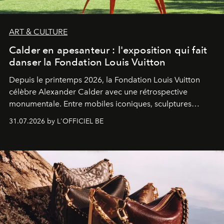
ART & CULTURE
Calder en apesanteur : l'exposition qui fait
danser la Fondation Louis Vuitton
Depuis le printemps 2026, la Fondation Louis Vuitton
célèbre Alexander Calder avec une rétrospective
monumentale. Entre mobiles iconiques, sculptures
monumentales et poésie du mouvement, l'artiste
31.07.2026 by L'OFFICIEL BE
américain investit les espaces imaginés par Frank Gehry
dans une exposition qui redonne toute sa légèreté à la
sculpture.