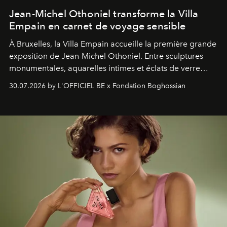
Jean-Michel Othoniel transforme la Villa
Empain en carnet de voyage sensible
À Bruxelles, la Villa Empain accueille la première grande
exposition de Jean-Michel Othoniel. Entre sculptures
monumentales, aquarelles intimes et éclats de verre
soufflé, l’artiste français compose un itinéraire
30.07.2026 by L'OFFICIEL BE x Fondation Boghossian
émotionnel où chaque œuvre devient le souvenir
lumineux d’un voyage, d’une rencontre ou d’un
émerveillement.