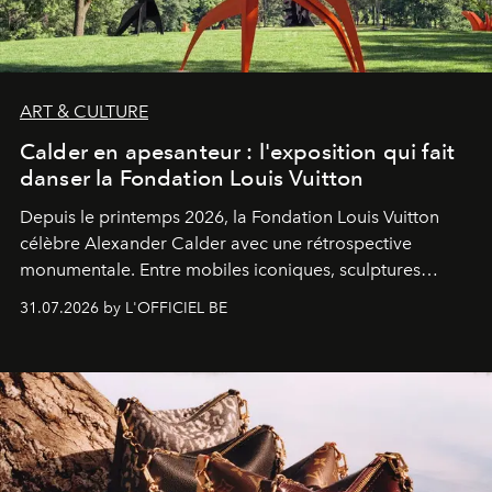
ART & CULTURE
Calder en apesanteur : l'exposition qui fait
danser la Fondation Louis Vuitton
Depuis le printemps 2026, la Fondation Louis Vuitton
célèbre Alexander Calder avec une rétrospective
monumentale. Entre mobiles iconiques, sculptures
monumentales et poésie du mouvement, l'artiste
31.07.2026 by L'OFFICIEL BE
américain investit les espaces imaginés par Frank Gehry
dans une exposition qui redonne toute sa légèreté à la
sculpture.