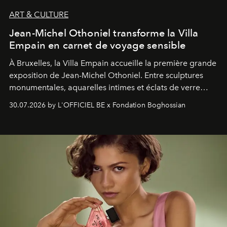
ART & CULTURE
Jean-Michel Othoniel transforme la Villa
Empain en carnet de voyage sensible
À Bruxelles, la Villa Empain accueille la première grande
exposition de Jean-Michel Othoniel. Entre sculptures
monumentales, aquarelles intimes et éclats de verre
soufflé, l’artiste français compose un itinéraire
30.07.2026 by L'OFFICIEL BE x Fondation Boghossian
émotionnel où chaque œuvre devient le souvenir
lumineux d’un voyage, d’une rencontre ou d’un
émerveillement.