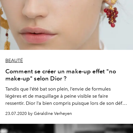
BEAUTÉ
Comment se créer un make-up effet "no
make-up" selon Dior ?
Tandis que l’été bat son plein, l’envie de formules
légères et de maquillage à peine visible se faire
ressentir. Dior l’a bien compris puisque lors de son défilé
Croisière 2021 organisé ce mercredi 22 juillet 2020 dans
23.07.2020 by Géraldine Verheyen
les Pouilles, en Italie, Peter Philips, Directeur de la
Création et de l’Image du Maquillage Dior, réalisait un
maquillage absolument naturel et lumineux.