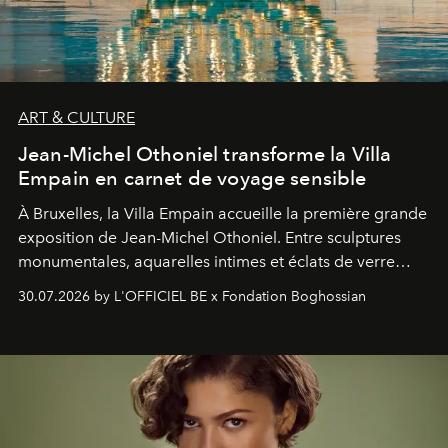
ART & CULTURE
Jean-Michel Othoniel transforme la Villa
Empain en carnet de voyage sensible
À Bruxelles, la Villa Empain accueille la première grande
exposition de Jean-Michel Othoniel. Entre sculptures
monumentales, aquarelles intimes et éclats de verre
soufflé, l’artiste français compose un itinéraire
30.07.2026 by L'OFFICIEL BE x Fondation Boghossian
émotionnel où chaque œuvre devient le souvenir
lumineux d’un voyage, d’une rencontre ou d’un
émerveillement.