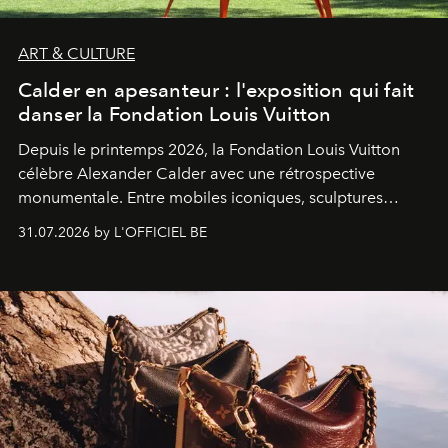
ART & CULTURE
Calder en apesanteur : l'exposition qui fait
danser la Fondation Louis Vuitton
Depuis le printemps 2026, la Fondation Louis Vuitton
célèbre Alexander Calder avec une rétrospective
monumentale. Entre mobiles iconiques, sculptures
monumentales et poésie du mouvement, l'artiste
31.07.2026 by L'OFFICIEL BE
américain investit les espaces imaginés par Frank Gehry
dans une exposition qui redonne toute sa légèreté à la
sculpture.