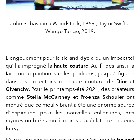
John Sebastian à Woodstock, 1969 ; Taylor Swift à
Wango Tango, 2019.
L'engouement pour le
tie and dye
a eu un impact tel
qu'il a imprégné la
haute couture
. Au fil des ans, il a
fait son apparition sur les podiums, jusqu'à figurer
dans les collections de haute couture de
Dior
et
Givenchy
. Pour le printemps-été 2021, des créateurs
comme
Stella McCartney
et
Proenza Schouler
ont
montré que ce motif vibrant a été une énorme source
d'inspiration pour les nouvelles collections, des
rayures ombrées multicolores aux éclats de couleurs
funky.
S'il y a une chose qui reste vraie, c'est que le
tie and