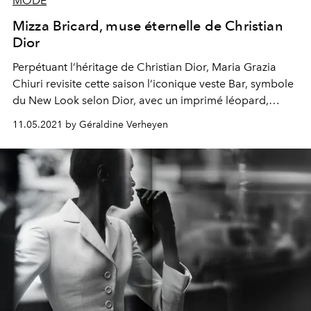
MODE
Mizza Bricard, muse éternelle de Christian
Dior
Perpétuant l’héritage de Christian Dior, Maria Grazia
Chiuri revisite cette saison l’iconique veste Bar, symbole
du New Look selon Dior, avec un imprimé léopard,
hommage à Mizza Bricard, muse éternelle du couturier
11.05.2021 by Géraldine Verheyen
fondateur. Et ce n’est pas la première fois que sa grâce
féline habille les collections de la maison. Retour sur ce
lien indéfectible en images.