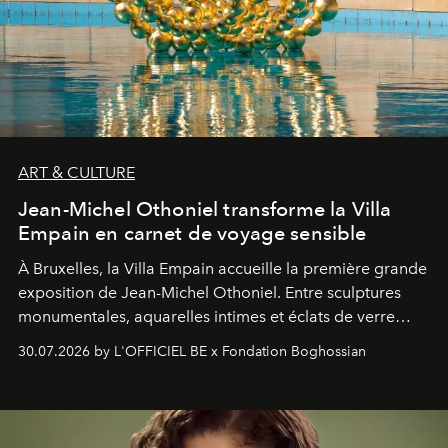
ART & CULTURE
Jean-Michel Othoniel transforme la Villa
Empain en carnet de voyage sensible
À Bruxelles, la Villa Empain accueille la première grande
exposition de Jean-Michel Othoniel. Entre sculptures
monumentales, aquarelles intimes et éclats de verre
soufflé, l’artiste français compose un itinéraire
30.07.2026 by L'OFFICIEL BE x Fondation Boghossian
émotionnel où chaque œuvre devient le souvenir
lumineux d’un voyage, d’une rencontre ou d’un
émerveillement.