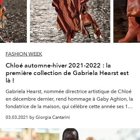
FASHION WEEK
Chloé automne-hiver 2021-2022 : la
première collection de Gabriela Hearst est
là !
Gabriela Hearst, nommée directrice artistique de Chloé
en décembre dernier, rend hommage à Gaby Aghion, la
fondatrice de la maison, qui célèbre cette année ses 100
ans. Les éléments clés sont revisités et réécrits dans une
03.03.2021 by Giorgia Cantarini
version 2.0 en mettant l'accent sur la durabilité et les
actions éthiques concrètes.