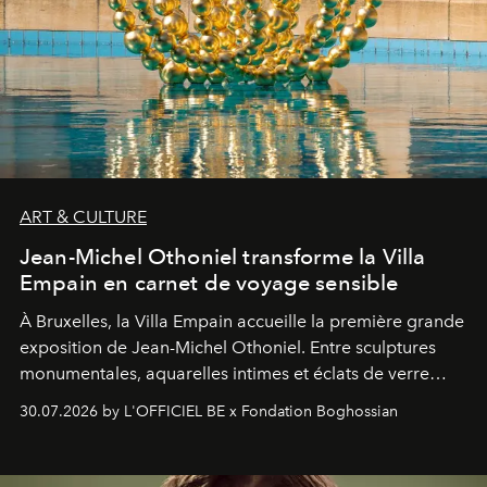
ART & CULTURE
Jean-Michel Othoniel transforme la Villa
Empain en carnet de voyage sensible
À Bruxelles, la Villa Empain accueille la première grande
exposition de Jean-Michel Othoniel. Entre sculptures
monumentales, aquarelles intimes et éclats de verre
soufflé, l’artiste français compose un itinéraire
30.07.2026 by L'OFFICIEL BE x Fondation Boghossian
émotionnel où chaque œuvre devient le souvenir
lumineux d’un voyage, d’une rencontre ou d’un
émerveillement.