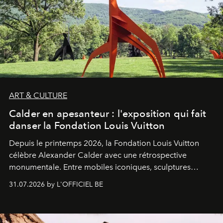
ART & CULTURE
Calder en apesanteur : l'exposition qui fait
danser la Fondation Louis Vuitton
Depuis le printemps 2026, la Fondation Louis Vuitton
célèbre Alexander Calder avec une rétrospective
monumentale. Entre mobiles iconiques, sculptures
monumentales et poésie du mouvement, l'artiste
31.07.2026 by L'OFFICIEL BE
américain investit les espaces imaginés par Frank Gehry
dans une exposition qui redonne toute sa légèreté à la
sculpture.