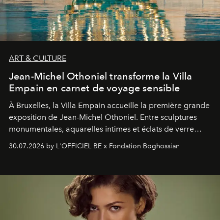
ART & CULTURE
Jean-Michel Othoniel transforme la Villa
Empain en carnet de voyage sensible
À Bruxelles, la Villa Empain accueille la première grande
exposition de Jean-Michel Othoniel. Entre sculptures
monumentales, aquarelles intimes et éclats de verre
soufflé, l’artiste français compose un itinéraire
30.07.2026 by L'OFFICIEL BE x Fondation Boghossian
émotionnel où chaque œuvre devient le souvenir
lumineux d’un voyage, d’une rencontre ou d’un
émerveillement.