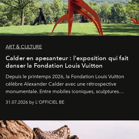
ART & CULTURE
Calder en apesanteur : l'exposition qui fait
danser la Fondation Louis Vuitton
Depuis le printemps 2026, la Fondation Louis Vuitton
célèbre Alexander Calder avec une rétrospective
monumentale. Entre mobiles iconiques, sculptures
monumentales et poésie du mouvement, l'artiste
31.07.2026 by L'OFFICIEL BE
américain investit les espaces imaginés par Frank Gehry
dans une exposition qui redonne toute sa légèreté à la
sculpture.