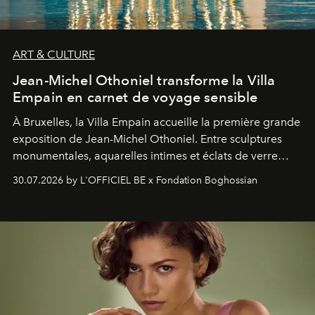
ART & CULTURE
Jean-Michel Othoniel transforme la Villa
Empain en carnet de voyage sensible
À Bruxelles, la Villa Empain accueille la première grande
exposition de Jean-Michel Othoniel. Entre sculptures
monumentales, aquarelles intimes et éclats de verre
soufflé, l’artiste français compose un itinéraire
30.07.2026 by L'OFFICIEL BE x Fondation Boghossian
émotionnel où chaque œuvre devient le souvenir
lumineux d’un voyage, d’une rencontre ou d’un
émerveillement.