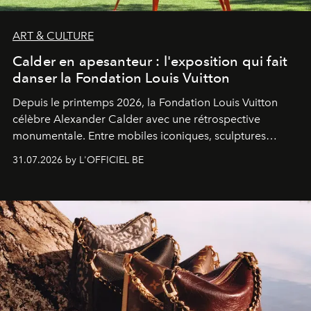
ART & CULTURE
Calder en apesanteur : l'exposition qui fait
danser la Fondation Louis Vuitton
Depuis le printemps 2026, la Fondation Louis Vuitton
célèbre Alexander Calder avec une rétrospective
monumentale. Entre mobiles iconiques, sculptures
monumentales et poésie du mouvement, l'artiste
31.07.2026 by L'OFFICIEL BE
américain investit les espaces imaginés par Frank Gehry
dans une exposition qui redonne toute sa légèreté à la
sculpture.