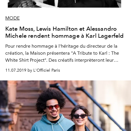
MODE
Kate Moss, Lewis Hamilton et Alessandro
Michele rendent hommage à Karl Lagerfeld
Pour rendre hommage à l'héritage du directeur de la
création, la Maison présentera "A Tribute to Karl : The
White Shirt Project". Des créatifs interprèteront leur
propre interprétation de sa chemise blanche
11.07.2019 by L'Officiel Paris
emblématique, notamment Cara Delevingne, Diane
Kruger, Kate Moss, Amber Valletta, Lewis Hamilton,
Tommy Hilfiger, Alessandro Michele, Takashi Murakami
et plus encore. Organisé par Carine Roitfeld, le projet
sera lancé pendant la Fashion Week de Paris en
septembre et soutiendra l’initiative caritative "Sauver la
Vie" en faveur de la recherche médicale à l’Université
Paris Descartes.