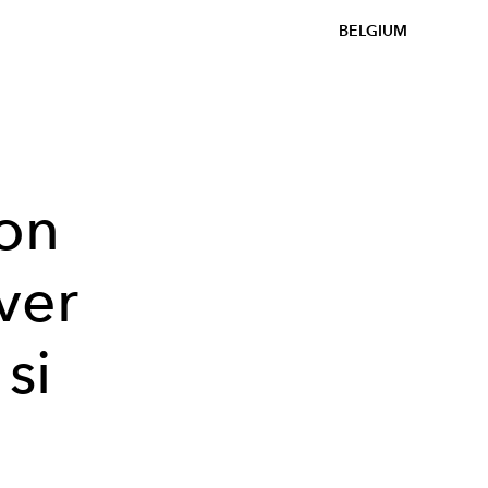
BELGIUM
ton
ver
si