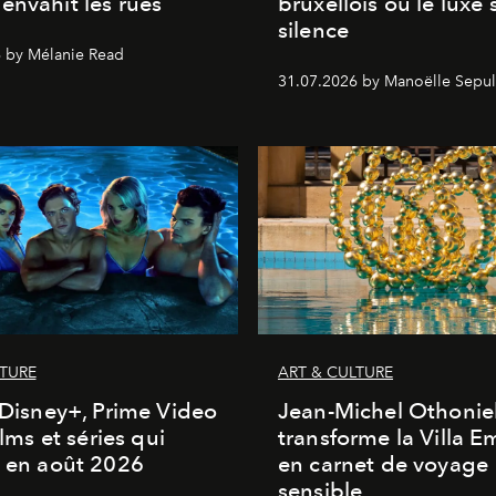
envahit les rues
bruxellois où le luxe 
silence
 by Mélanie Read
31.07.2026 by Manoëlle Sepul
LTURE
ART & CULTURE
, Disney+, Prime Video
Jean-Michel Othonie
films et séries qui
transforme la Villa 
t en août 2026
en carnet de voyage
sensible