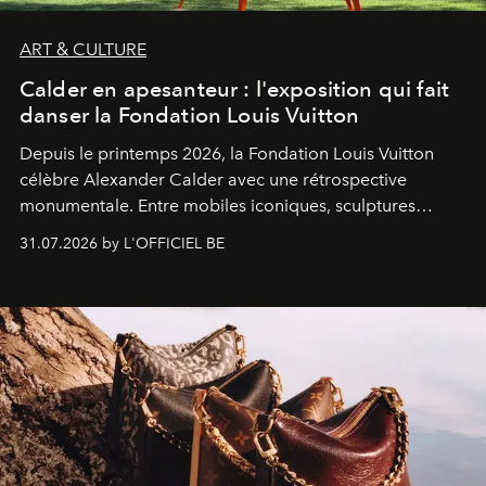
ART & CULTURE
Calder en apesanteur : l'exposition qui fait
danser la Fondation Louis Vuitton
Depuis le printemps 2026, la Fondation Louis Vuitton
célèbre Alexander Calder avec une rétrospective
monumentale. Entre mobiles iconiques, sculptures
monumentales et poésie du mouvement, l'artiste
31.07.2026 by L'OFFICIEL BE
américain investit les espaces imaginés par Frank Gehry
dans une exposition qui redonne toute sa légèreté à la
sculpture.