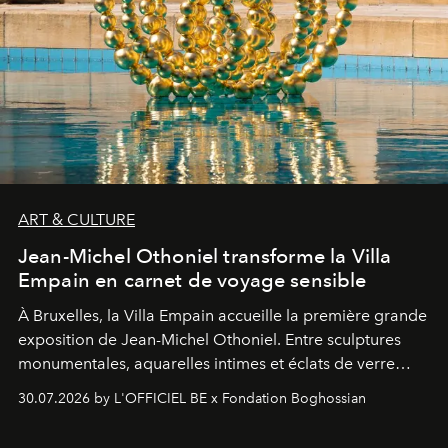
ART & CULTURE
Jean-Michel Othoniel transforme la Villa
Empain en carnet de voyage sensible
À Bruxelles, la Villa Empain accueille la première grande
exposition de Jean-Michel Othoniel. Entre sculptures
monumentales, aquarelles intimes et éclats de verre
soufflé, l’artiste français compose un itinéraire
30.07.2026 by L'OFFICIEL BE x Fondation Boghossian
émotionnel où chaque œuvre devient le souvenir
lumineux d’un voyage, d’une rencontre ou d’un