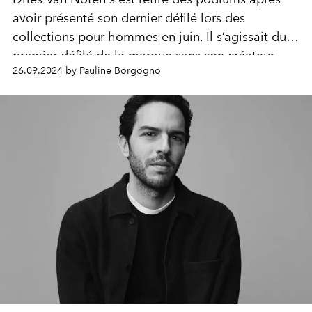
avoir présenté son dernier défilé lors des
collections pour hommes en juin. Il s’agissait du
premier défilé de la marque sans son créateur
26.09.2024 by Pauline Borgogno
originel.