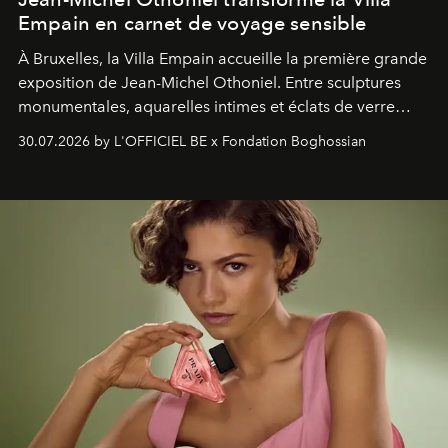
Empain en carnet de voyage sensible
À Bruxelles, la Villa Empain accueille la première grande
exposition de Jean-Michel Othoniel. Entre sculptures
monumentales, aquarelles intimes et éclats de verre
soufflé, l’artiste français compose un itinéraire
30.07.2026 by L'OFFICIEL BE x Fondation Boghossian
émotionnel où chaque œuvre devient le souvenir
lumineux d’un voyage, d’une rencontre ou d’un
émerveillement.