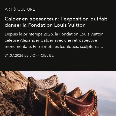
ART & CULTURE
Calder en apesanteur : l'exposition qui fait
danser la Fondation Louis Vuitton
Depuis le printemps 2026, la Fondation Louis Vuitton
célèbre Alexander Calder avec une rétrospective
monumentale. Entre mobiles iconiques, sculptures
monumentales et poésie du mouvement, l'artiste
31.07.2026 by L'OFFICIEL BE
américain investit les espaces imaginés par Frank Gehry
dans une exposition qui redonne toute sa légèreté à la
sculpture.