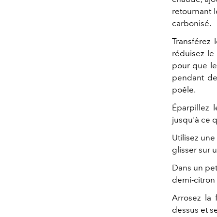
retournant l
carbonisé.
Transférez l
réduisez le
pour que le
pendant deu
poêle.
Éparpillez l
jusqu'à ce 
Utilisez une
glisser sur 
Dans un peti
demi-citron 
Arrosez la 
dessus et se