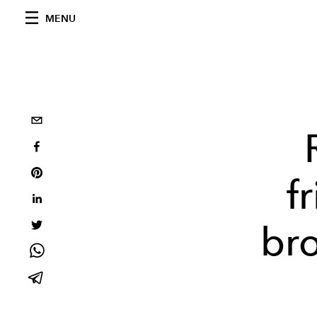
MENU
f
bro