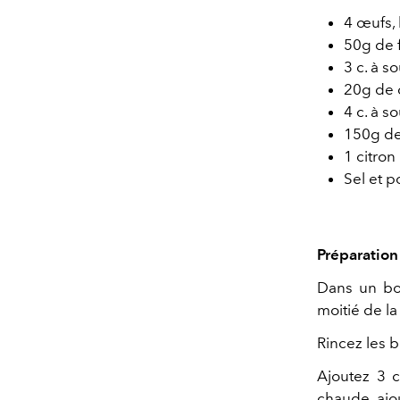
4 œufs,
50g de 
3 c. à s
20g de 
4 c. à s
150g de
1 citron
Sel et p
Préparation 
Dans un bol
moitié de la
Rincez les b
Ajoutez 3 c
chaude, ajou