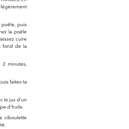
et légèrement
a poêle, puis
ner la poêle
aissez cuire
u fond de la
re 2 minutes,
uis faites-la
c le jus d’un
upe d'huile.
a ciboulette
té.