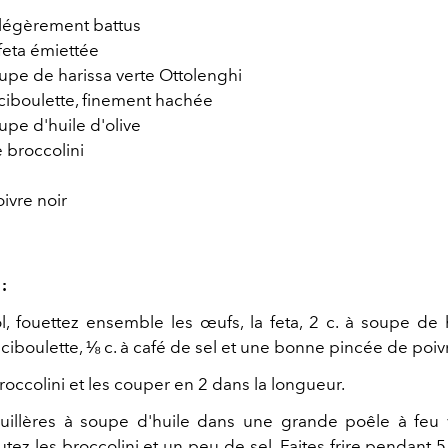
 légèrement battus
feta émiettée
oupe de harissa verte Ottolenghi
ciboulette, finement hachée
oupe d'huile d'olive
 broccolini
oivre noir
:
, fouettez ensemble les œufs, la feta, 2 c. à soupe de h
 ciboulette,
⅛
c. à café de sel et une bonne pincée de poiv
roccolini et les couper en 2 dans la longueur.
uillères à soupe d'huile dans une grande poêle à feu v
tez les broccolini et un peu de sel. Faites frire pendant 