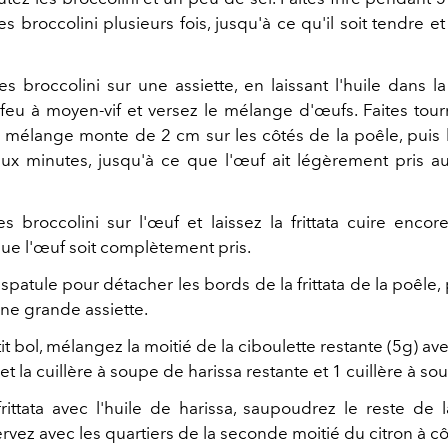
es broccolini plusieurs fois, jusqu'à ce qu'il soit tendre 
es broccolini sur une assiette, en laissant l'huile dans l
 feu à moyen-vif et versez le mélange d'œufs. Faites tour
 mélange monte de 2 cm sur les côtés de la poêle, puis l
x minutes, jusqu'à ce que l'œuf ait légèrement pris a
es broccolini sur l'œuf et laissez la frittata cuire enco
que l'œuf soit complètement pris.
 spatule pour détacher les bords de la frittata de la poêle, p
une grande assiette.
t bol, mélangez la moitié de la ciboulette restante (5g) ave
et la cuillère à soupe de harissa restante et 1 cuillère à so
frittata avec l'huile de harissa, saupoudrez le reste de l
rvez avec les quartiers de la seconde moitié du citron à cô