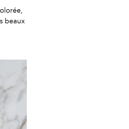
colorée,
es beaux