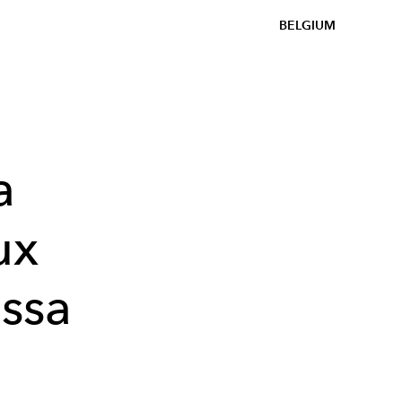
BELGIUM
a
ux
issa