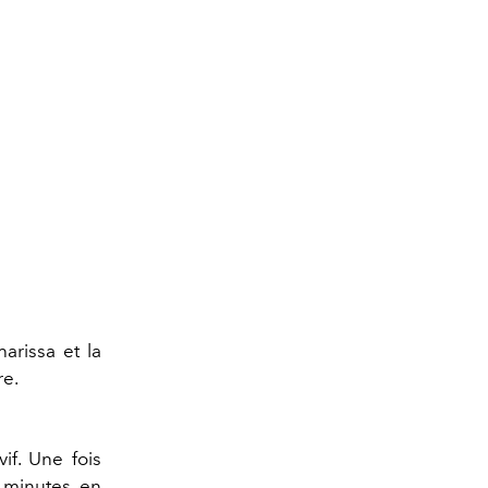
arissa et la
re.
if. Une fois
5 minutes, en