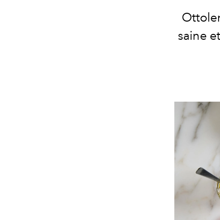
Ottolen
saine e