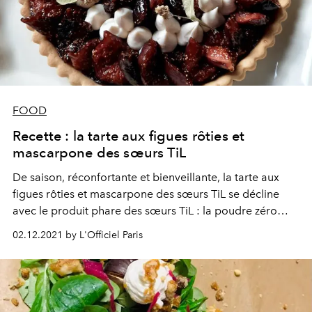
FOOD
Recette : la tarte aux figues rôties et
mascarpone des sœurs TiL
De saison, réconfortante et bienveillante, la tarte aux
figues rôties et mascarpone des sœurs TiL se décline
avec le produit phare des sœurs TiL : la poudre zéro
souci — un concentré d’extraits de fleurs et aubier de
02.12.2021 by L'Officiel Paris
tilleul, de bardane, mélisse, vitamine B6 et minéraux. À
la clé : un organisme purifié, un apaisement mental et
physique optimal, un meilleur sommeil, une bonne
digestion et une belle peau... Le tout en se faisant plaisir
autour d'une recette savoureuse !