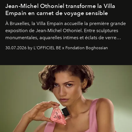
Jean-Michel Othoniel transforme la Villa
Empain en carnet de voyage sensible
À Bruxelles, la Villa Empain accueille la première grande
exposition de Jean-Michel Othoniel. Entre sculptures
monumentales, aquarelles intimes et éclats de verre
soufflé, l’artiste français compose un itinéraire
30.07.2026 by L'OFFICIEL BE x Fondation Boghossian
émotionnel où chaque œuvre devient le souvenir
lumineux d’un voyage, d’une rencontre ou d’un
émerveillement.