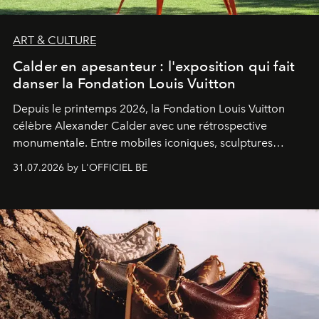
ART & CULTURE
Calder en apesanteur : l'exposition qui fait
danser la Fondation Louis Vuitton
Depuis le printemps 2026, la Fondation Louis Vuitton
célèbre Alexander Calder avec une rétrospective
monumentale. Entre mobiles iconiques, sculptures
monumentales et poésie du mouvement, l'artiste
31.07.2026 by L'OFFICIEL BE
américain investit les espaces imaginés par Frank Gehry
dans une exposition qui redonne toute sa légèreté à la
sculpture.