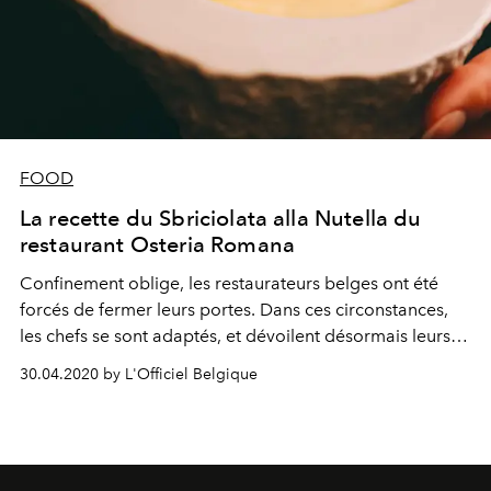
FOOD
La recette du Sbriciolata alla Nutella du
restaurant Osteria Romana
Confinement oblige, les restaurateurs belges ont été
forcés de fermer leurs portes. Dans ces circonstances,
les chefs se sont adaptés, et dévoilent désormais leurs
recettes afin de recréer leurs spécialités à la maison.
30.04.2020 by L'Officiel Belgique
C’est le cas du restaurant trendy bruxellois Osteria
Romana, qui partage la marche à suivre pour cuisiner
son incroyable dessert Sbriciolata alla Nutella.