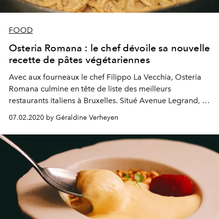
FOOD
Osteria Romana : le chef dévoile sa nouvelle
recette de pâtes végétariennes
Avec aux fourneaux le chef Filippo La Vecchia, Osteria
Romana culmine en tête de liste des meilleurs
restaurants italiens à Bruxelles. Situé Avenue Legrand, à
deux pas du Bois de la Cambre, le lieu doit surtout sa
07.02.2020 by Géraldine Verheyen
renommée à ses fabuleuses pâtes fraîches. Après avoir
fait des carbonara son plat signature, le chef dévoile
aujourd’hui la recette de ses nouvelles pâtes stars : La
Cacio e Pepe.