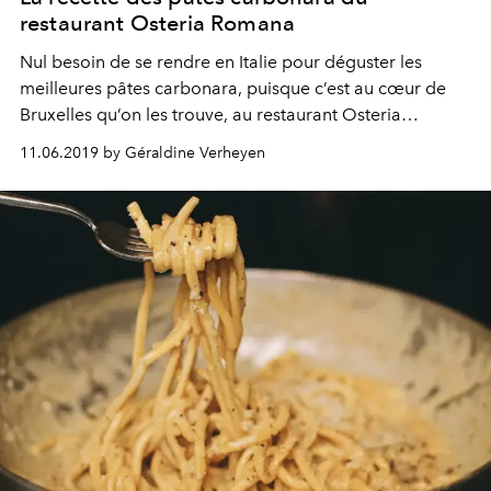
restaurant Osteria Romana
Nul besoin de se rendre en Italie pour déguster les
meilleures pâtes carbonara, puisque c’est au cœur de
Bruxelles qu’on les trouve, au restaurant Osteria
Romana. Situé Avenue Legrand, à deux pas du Bois de
11.06.2019 by Géraldine Verheyen
la Cambre, le lieu doit sa renommée à ses fabuleuses
pâtes fraîches. Au cours d’un entretien exclusif avec
L’Officiel Belgique, son chef Filippo La Vecchia dévoile
sa recette unique, mais aussi ses bonnes adresses food
dans la capitale belge et en Italie.