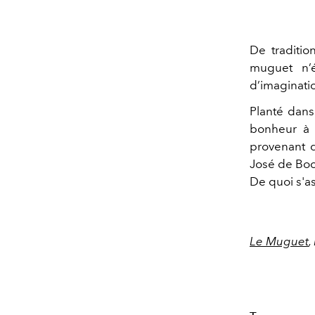
De traditio
muguet n’é
d’imaginati
Planté dans
bonheur à 
provenant d
José de Boca
De quoi s'as
Le Muguet
,