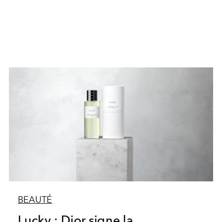
BEAUTÉ
Lucky : Dior signe la