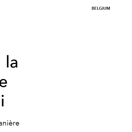
BELGIUM
 la
e
i
anière