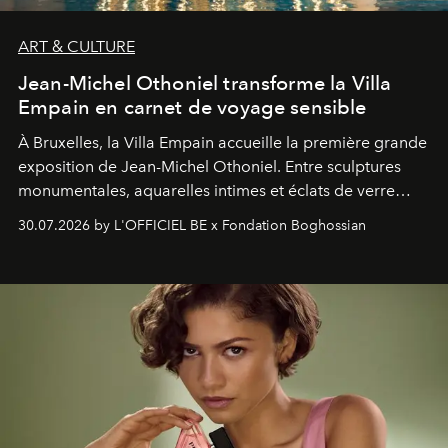
ART & CULTURE
Jean-Michel Othoniel transforme la Villa
Empain en carnet de voyage sensible
À Bruxelles, la Villa Empain accueille la première grande
exposition de Jean-Michel Othoniel. Entre sculptures
monumentales, aquarelles intimes et éclats de verre
soufflé, l’artiste français compose un itinéraire
30.07.2026 by L'OFFICIEL BE x Fondation Boghossian
émotionnel où chaque œuvre devient le souvenir
lumineux d’un voyage, d’une rencontre ou d’un
émerveillement.