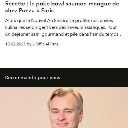
Recette : le poke bowl saumon mangue de
chez Ponzu à Paris
Alors que le Nouvel An lunaire se profile, nos envies
culinaires se dirigent vers des saveurs asiatiques. Pour
un déjeuner sain, gourmand et pile dans l'air du temps,
rien ne vaut le poke bowl. Le très convoité restaurant
10.02.2021 by L'Officiel Paris
japonais Ponzu, niché dans le 16e arrondissement de
Paris, nous dévoile l'une de ses recettes phare.
Recommandé pour vous