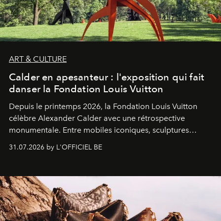
ART & CULTURE
Calder en apesanteur : l'exposition qui fait
danser la Fondation Louis Vuitton
Depuis le printemps 2026, la Fondation Louis Vuitton
célèbre Alexander Calder avec une rétrospective
monumentale. Entre mobiles iconiques, sculptures
monumentales et poésie du mouvement, l'artiste
31.07.2026 by L'OFFICIEL BE
américain investit les espaces imaginés par Frank Gehry
dans une exposition qui redonne toute sa légèreté à la
sculpture.