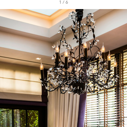
1
/
6