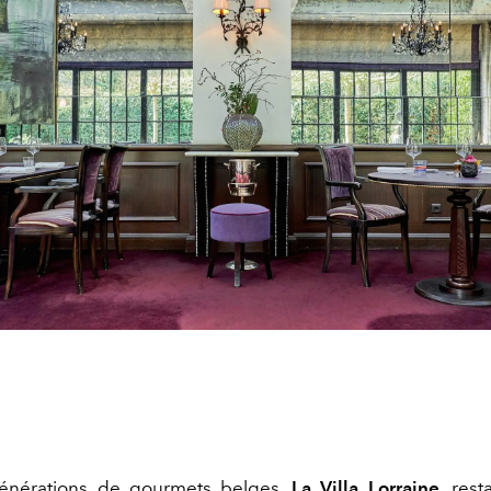
énérations de gourmets belges,
La Villa Lorraine
, rest