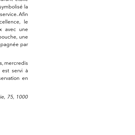
symbolisé la
service. Afin
ellence, le
ux avec une
bouche, une
mpagnée par
is, mercredis
 est servi à
servation en
ie, 75, 1000