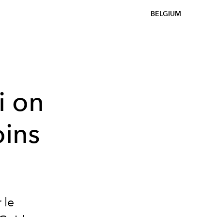
BELGIUM
si on
oins
 le