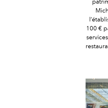
patri
Mich
l’étab
100 € p
services
restaura