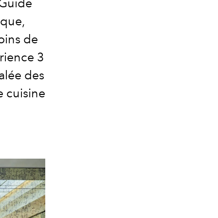
 Guide
ique,
oins de
rience 3
galée des
e cuisine