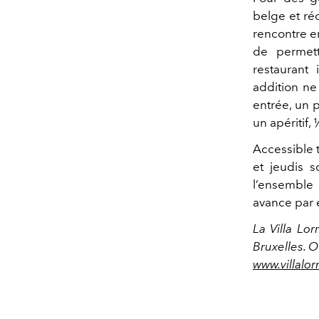
belge et r
rencontre en
de permett
restaurant
addition n
entrée, un p
un apéritif,
Accessible t
et jeudis s
l’ensemble 
avance par e
La Villa Lo
Bruxelles. O
www.villalor