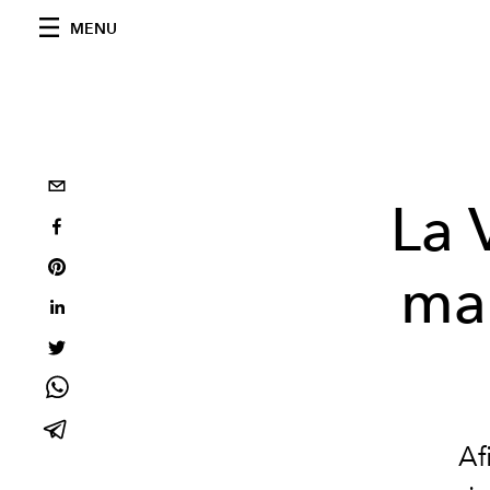
MENU
La V
man
Af