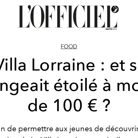
FOOD
illa Lorraine : et 
geait étoilé à m
de 100 € ?
in de permettre aux jeunes de découvrir