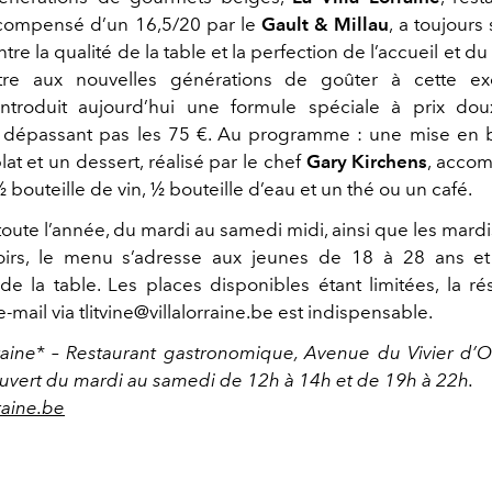
écompensé d’un 16,5/20 par le
Gault & Millau
, a toujours 
tre la qualité de la table et la perfection de l’accueil et du 
re aux nouvelles générations de goûter à cette exc
 introduit aujourd’hui une formule spéciale à prix do
e dépassant pas les 75 €. Au programme : une mise en 
lat et un dessert, réalisé par le chef
Gary Kirchens
, acco
 ½ bouteille de vin, ½ bouteille d’eau et un thé ou un café.
oute l’année, du mardi au samedi midi, ainsi que les mard
oirs, le menu s’adresse aux jeunes de 18 à 28 ans et
de la table. Les places disponibles étant limitées, la ré
-mail via tlitvine@villalorraine.be est indispensable.
rraine* – Restaurant gastronomique, Avenue du Vivier d’O
uvert du mardi au samedi de 12h à 14h et de 19h à 22h.
raine.be