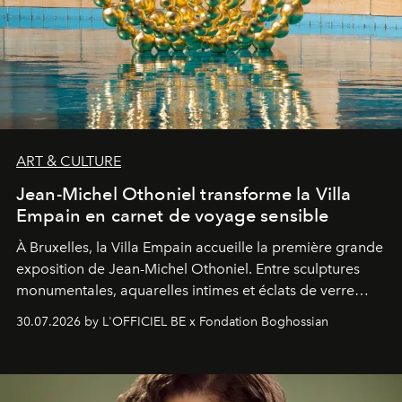
ART & CULTURE
Jean-Michel Othoniel transforme la Villa
Empain en carnet de voyage sensible
À Bruxelles, la Villa Empain accueille la première grande
exposition de Jean-Michel Othoniel. Entre sculptures
monumentales, aquarelles intimes et éclats de verre
soufflé, l’artiste français compose un itinéraire
30.07.2026 by L'OFFICIEL BE x Fondation Boghossian
émotionnel où chaque œuvre devient le souvenir
lumineux d’un voyage, d’une rencontre ou d’un
émerveillement.