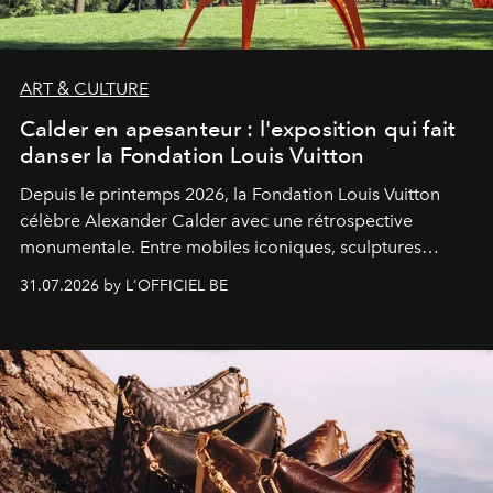
ART & CULTURE
Calder en apesanteur : l'exposition qui fait
danser la Fondation Louis Vuitton
Depuis le printemps 2026, la Fondation Louis Vuitton
célèbre Alexander Calder avec une rétrospective
monumentale. Entre mobiles iconiques, sculptures
monumentales et poésie du mouvement, l'artiste
31.07.2026 by L'OFFICIEL BE
américain investit les espaces imaginés par Frank Gehry
dans une exposition qui redonne toute sa légèreté à la
sculpture.