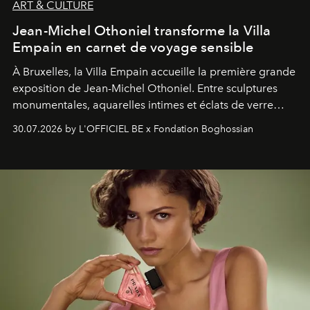
ART & CULTURE
Jean-Michel Othoniel transforme la Villa
Empain en carnet de voyage sensible
À Bruxelles, la Villa Empain accueille la première grande
exposition de Jean-Michel Othoniel. Entre sculptures
monumentales, aquarelles intimes et éclats de verre
soufflé, l’artiste français compose un itinéraire
30.07.2026 by L'OFFICIEL BE x Fondation Boghossian
émotionnel où chaque œuvre devient le souvenir
lumineux d’un voyage, d’une rencontre ou d’un
émerveillement.