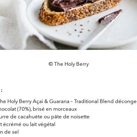
© The Holy Berry
 :
The Holy Berry Açai & Guarana – Traditional Blend déconge
hocolat (70%), brisé en morceaux
urre de cacahuète ou pâte de noisette
it écrémé ou lait végétal
n de sel