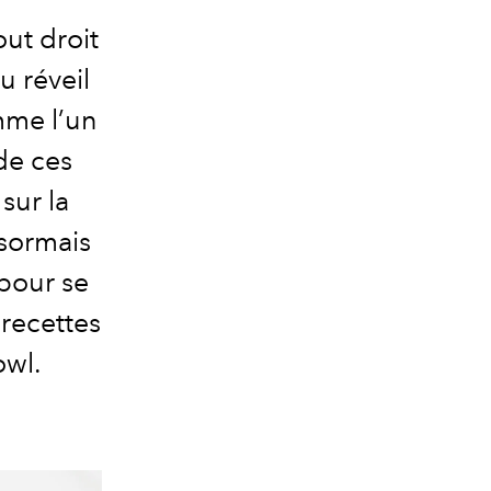
ut droit
u réveil
mme l’un
de ces
sur la
sormais
 pour se
 recettes
owl.