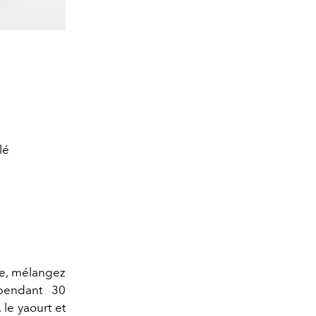
lé
ole, mélangez
 pendant 30
le yaourt et