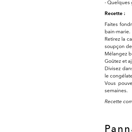
- Quelques g
Recette :
Faites fond
bain-marie.
Retirez la c
soupçon de 
Mélangez bi
Goûtez et aj
Divisez dan
le congélate
Vous pouvez
semaines.
Recette com
Pann