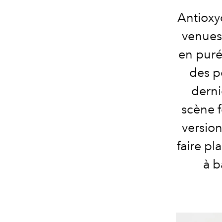
Antioxy
venues 
en puré
des p
derni
scène 
version
faire pl
à b