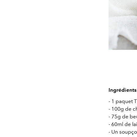
Ingrédients
- 1 paquet 
- 100g de c
- 75g de be
- 60ml de la
- Un soupço