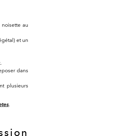
 noisette au
égétal) et un
.
reposer dans
nt plusieurs
etes
.
ssion