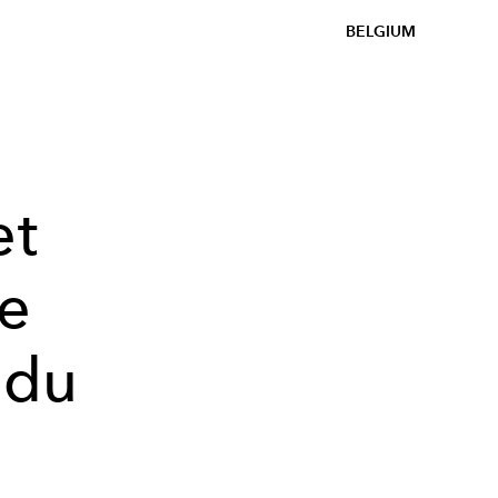
BELGIUM
et
e
 du