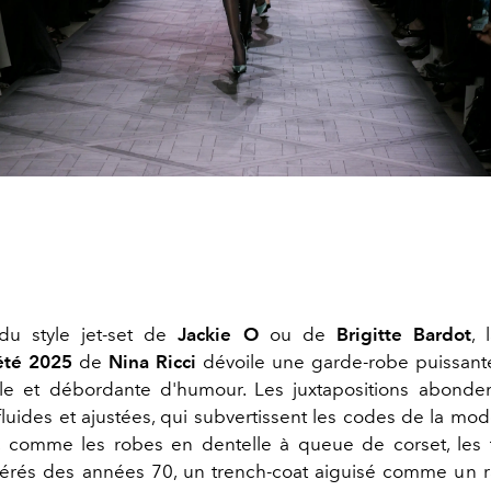
 du style jet-set de
Jackie O
ou de
Brigitte Bardot
, 
été 2025
de
Nina Ricci
dévoile une garde-robe puissante
lle et débordante d'humour. Les juxtapositions abond
 fluides et ajustées, qui subvertissent les codes de la mo
, comme les robes en dentelle à queue de corset, les t
érés des années 70, un trench-coat aiguisé comme un r