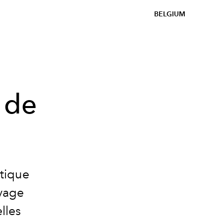
BELGIUM
 de
stique
yage
lles