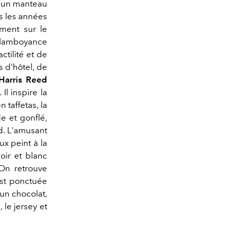
t un manteau
s les années
ment sur le
flamboyance
ctilité et de
s d'hôtel, de
Harris Reed
l inspire la
 taffetas, la
e et gonflé,
d. L'amusant
x peint à la
oir et blanc
 On retrouve
est ponctuée
run chocolat,
 le jersey et