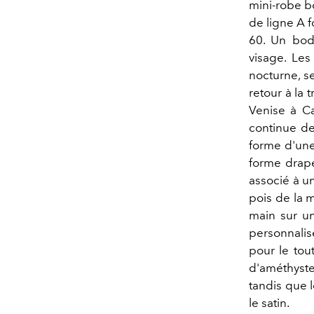
mini-robe b
de ligne A 
60. Un bod
visage. Le
nocturne, se
retour à la 
Venise à C
continue de
forme d'une 
forme drapé
associé à u
pois de la 
main sur un
personnalis
pour le tou
d'améthyste,
tandis que l
le satin.