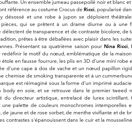
ouffante. Un ensemble jumeau passepoilé noir et blanc e
font référence au costume Crocus de
Ricci
, popularisé dan
y désossé et une robe à jupon se déploient théâtrale
s pièces, qui se prêtent à un drame diurne ou à une 
 délectent de transparence et de contraste bicolore, de ta
tradition, prêtes à être déballées avec plaisir dans les suite
annes. Présentant sa quatrième saison pour
Nina Ricci
,
 redéfinir le motif du nœud, emblématique de la maison. I
étole en fausse fourrure, les plis en 3D d'une mini robe en
e d'une cape à dos de vache et un nœud papillon rigid
ne chemise de smoking transparente et à un cummerbun
marque est réimaginé sous la forme d'un imprimé audacieu
 body en soie, et se retrouve dans le premier tweed n
é du directeur artistique, entrelacé de lurex scintillant.
t une palette de couleurs monochromes intemporelles 
 de jaune et de rose sorbet, de menthe vivifiante et de b
es contrastes s'épanouissent dans le cuir et la mousseline,