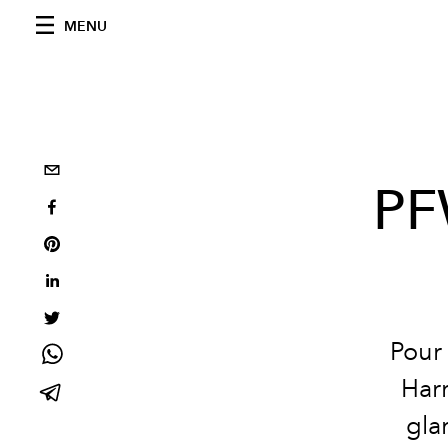
MENU
PF
Pour 
Har
gla