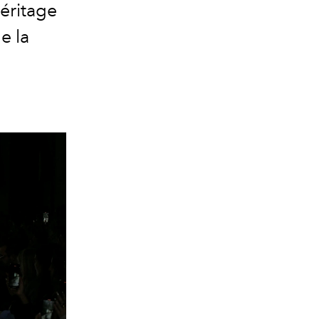
héritage
e la