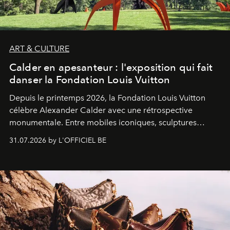
ART & CULTURE
Calder en apesanteur : l'exposition qui fait
danser la Fondation Louis Vuitton
Depuis le printemps 2026, la Fondation Louis Vuitton
célèbre Alexander Calder avec une rétrospective
monumentale. Entre mobiles iconiques, sculptures
monumentales et poésie du mouvement, l'artiste
31.07.2026 by L'OFFICIEL BE
américain investit les espaces imaginés par Frank Gehry
dans une exposition qui redonne toute sa légèreté à la
sculpture.