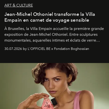
ART & CULTURE
Jean-Michel Othoniel transforme la Villa
Empain en carnet de voyage sensible
À Bruxelles, la Villa Empain accueille la première grande
exposition de Jean-Michel Othoniel. Entre sculptures
monumentales, aquarelles intimes et éclats de verre
soufflé, l’artiste français compose un itinéraire
30.07.2026 by L'OFFICIEL BE x Fondation Boghossian
émotionnel où chaque œuvre devient le souvenir
lumineux d’un voyage, d’une rencontre ou d’un
émerveillement.