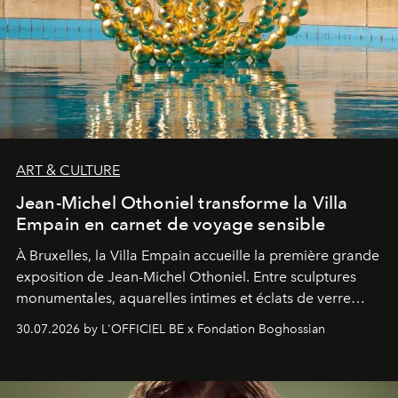
ART & CULTURE
Jean-Michel Othoniel transforme la Villa
Empain en carnet de voyage sensible
À Bruxelles, la Villa Empain accueille la première grande
exposition de Jean-Michel Othoniel. Entre sculptures
monumentales, aquarelles intimes et éclats de verre
soufflé, l’artiste français compose un itinéraire
30.07.2026 by L'OFFICIEL BE x Fondation Boghossian
émotionnel où chaque œuvre devient le souvenir
lumineux d’un voyage, d’une rencontre ou d’un
émerveillement.