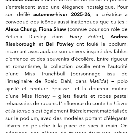
s’entrelacent avec une élégance nostalgique. Pour
son défilé
automne-hiver 2025-26
, la créatrice a
convoqué des icônes aussi inattendues que cultes :
Alexa Chung
,
Fiona Shaw
(connue pour son rôle de
Petunia Dursley dans
Harry Potter
),
Andrea
Riseborough
et
Bel Powley
ont foulé le podium,
incarnant avec audace son univers inspiré des fables
d’enfance et des souvenirs d’écolière. Entre rigueur
et romantisme, la collection oscille entre l’autorité
d’une Miss Trunchbull (personnage issu de
l'imaginaire de Roald Dahl, dans
Matilda
) — polo
ajusté et ceinture épaisse— et la douceur mutine
d’une Miss Honey — gilets fleuris et robes pastel
rehaussées de rubans. L’influence du conte
Le Lièvre
et la Tortue
s’est également littéralement matérialisée
sur le podium, avec des modèles portant d’élégants
lièvres en peluche à la place de sacs à main. On
découvre des pièces de fausses fourrures, robes