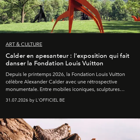
ART & CULTURE
Calder en apesanteur : l'exposition qui fait
danser la Fondation Louis Vuitton
Depuis le printemps 2026, la Fondation Louis Vuitton
célèbre Alexander Calder avec une rétrospective
monumentale. Entre mobiles iconiques, sculptures
monumentales et poésie du mouvement, l'artiste
31.07.2026 by L'OFFICIEL BE
américain investit les espaces imaginés par Frank Gehry
dans une exposition qui redonne toute sa légèreté à la
sculpture.