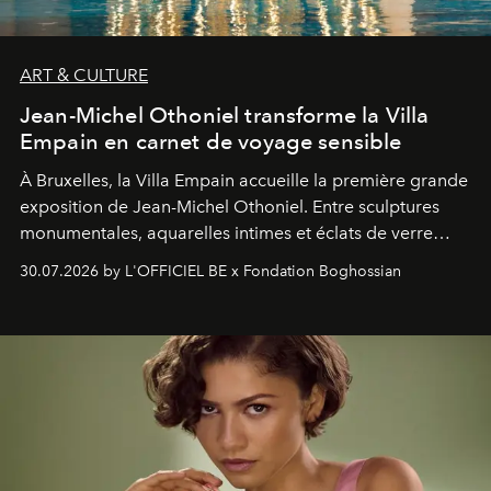
ART & CULTURE
Jean-Michel Othoniel transforme la Villa
Empain en carnet de voyage sensible
À Bruxelles, la Villa Empain accueille la première grande
exposition de Jean-Michel Othoniel. Entre sculptures
monumentales, aquarelles intimes et éclats de verre
soufflé, l’artiste français compose un itinéraire
30.07.2026 by L'OFFICIEL BE x Fondation Boghossian
émotionnel où chaque œuvre devient le souvenir
lumineux d’un voyage, d’une rencontre ou d’un
émerveillement.