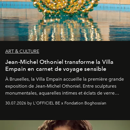
ART & CULTURE
Jean-Michel Othoniel transforme la Villa
Empain en carnet de voyage sensible
À Bruxelles, la Villa Empain accueille la première grande
exposition de Jean-Michel Othoniel. Entre sculptures
monumentales, aquarelles intimes et éclats de verre
soufflé, l’artiste français compose un itinéraire
30.07.2026 by L'OFFICIEL BE x Fondation Boghossian
émotionnel où chaque œuvre devient le souvenir
lumineux d’un voyage, d’une rencontre ou d’un
émerveillement.