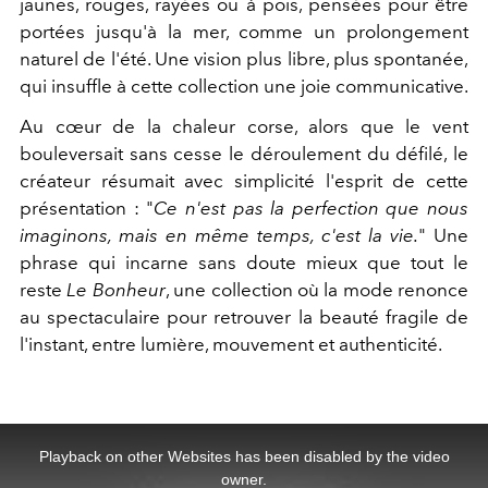
jaunes, rouges, rayées ou à pois, pensées pour être
portées jusqu'à la mer, comme un prolongement
naturel de l'été. Une vision plus libre, plus spontanée,
qui insuffle à cette collection une joie communicative.
Au cœur de la chaleur corse, alors que le vent
bouleversait sans cesse le déroulement du défilé, le
créateur résumait avec simplicité l'esprit de cette
présentation : "
Ce n'est pas la perfection que nous
imaginons, mais en même temps, c'est la vie.
"
Une
phrase qui incarne sans doute mieux que tout le
reste
Le Bonheur
, une collection où la mode renonce
au spectaculaire pour retrouver la beauté fragile de
l'instant, entre lumière, mouvement et authenticité.
This
is
a
Playback on other Websites has been disabled by the video
modal
window.
owner.