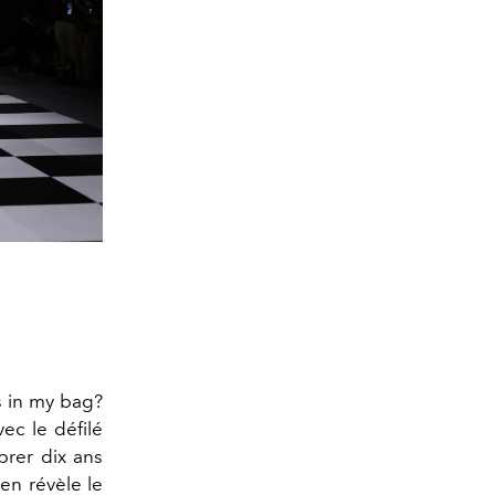
’s in my bag?
ec le défilé
brer dix ans
en révèle le