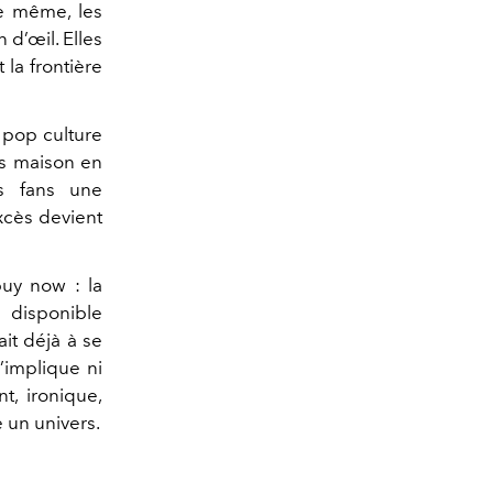
De même, les
 d’œil. Elles
la frontière
pop culture
es maison en
s fans une
xcès devient
buy now : la
 disponible
it déjà à se
’implique ni
t, ironique,
e un univers.