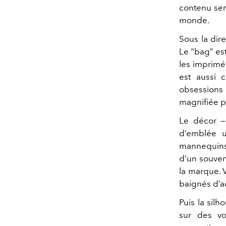
contenu sens
monde.
Sous la dir
Le “bag” est
les imprimés
est aussi 
obsessions
magnifiée pa
Le décor — 
d’emblée u
mannequins
d’un souven
la marque. V
baignés d’ac
Puis la sil
sur des vo