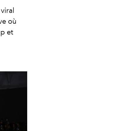
viral
ve où
op et