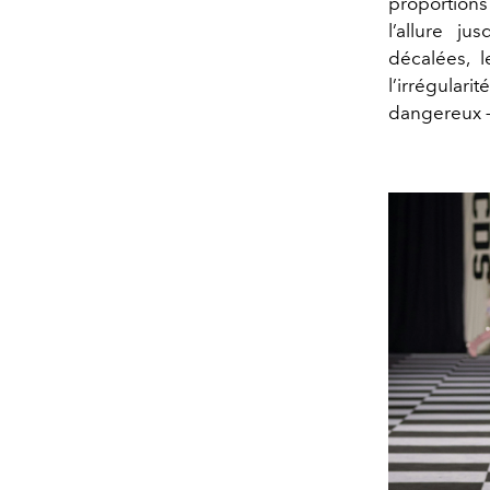
proportions
l’allure j
décalées, l
l’irrégula
dangereux —