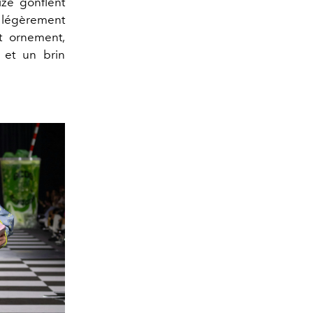
ize gonflent
 légèrement
nt ornement,
 et un brin