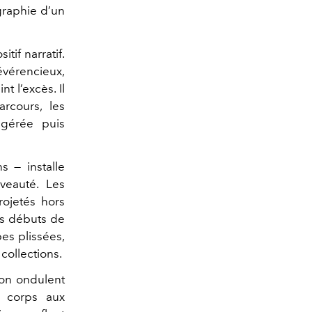
ographie d’un
itif narratif.
révérencieux,
t l’excès. Il
rcours, les
igérée puis
s — installe
veauté. Les
ojetés hors
es débuts de
pes plissées,
collections.
hon ondulent
s corps aux