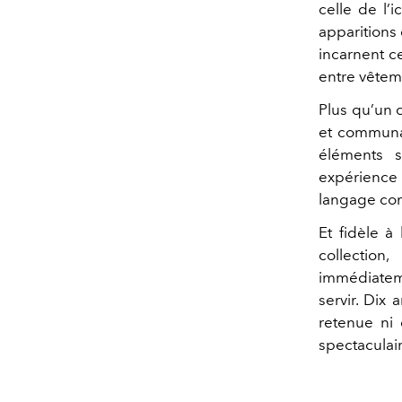
celle de l’
apparitions
incarnent c
entre vêteme
Plus qu’un d
et communau
éléments 
expérience 
langage c
Et fidèle à
collection
immédiateme
servir. Dix
retenue ni 
spectaculair