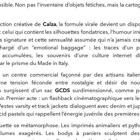
ible. Non pas l’inventaire d’objets fétiches, mais la cart
ection créative de
Calza
, la formule virale devient un dispos
 celui qui contient les silhouettes fondatrices, l’humour ir
 signature et cette sensualité assumée qui n’a jamais crain
chargé d’un “emotional baggage” : les traces d’un pa
 accumulées, les souvenirs d’une culture internet d
r le prisme du Made in Italy.
un centre commercial façonné par des artisans italien
ne tension féconde entre nostalgie et désir de nou
 surgissent d’un sac
GCDS
surdimensionné, comme pr
ir. Premier acte : un flashback cinématographique vers l
estes varsity et track jackets dialoguent avec denim et ju
id pastels qui rappellent l’énergie juvénile des premières 
houette se métamorphose. Les imprimés animaliers et pyt
lumes exagérés. Les bodys à paniers sculptent de