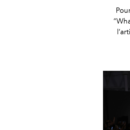
Pour
“Wha
l’ar