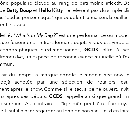
icône populaire élevée au rang de patrimoine affectif. 
 de
Betty Boop
et
Hello Kitty
ne relèvent pas du simple clin
es “codes-personnages” qui peuplent la maison, brouillant 
nt et avatar.
éfilé,
“What’s in My Bag?”
est une performance où mode, 
té fusionnent. En transformant objets viraux et symbol
scénographiques surdimensionnés,
GCDS
offre à se
immersive, un espace de reconnaissance mutuelle où l’e
ommun.
 l’air du temps, la marque adopte le modèle see now, 
, déjà achetée par une sélection de retailers, est
nt après le show. Comme si le sac, à peine ouvert, invita
 ans après ses débuts,
GCDS
rappelle ainsi que grandir n
discrétion. Au contraire : l’âge mûr peut être flamboyan
e. Il suffit d’oser regarder au fond de son sac — et d’en fair