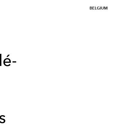
BELGIUM
lé-
s