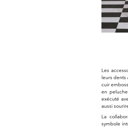
Les accesso
leurs dents 
cuir emboss
en peluche 
exécuté ave
aussi sourir
La collabo
symbole inte