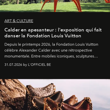
ART & CULTURE
Calder en apesanteur : l'exposition qui fait
danser la Fondation Louis Vuitton
Depuis le printemps 2026, la Fondation Louis Vuitton
célèbre Alexander Calder avec une rétrospective
monumentale. Entre mobiles iconiques, sculptures
monumentales et poésie du mouvement, l'artiste
31.07.2026 by L'OFFICIEL BE
américain investit les espaces imaginés par Frank Gehry
dans une exposition qui redonne toute sa légèreté à la
sculpture.