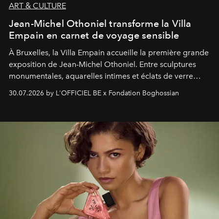
ART & CULTURE
Jean-Michel Othoniel transforme la Villa
Empain en carnet de voyage sensible
À Bruxelles, la Villa Empain accueille la première grande
exposition de Jean-Michel Othoniel. Entre sculptures
monumentales, aquarelles intimes et éclats de verre
soufflé, l’artiste français compose un itinéraire
30.07.2026 by L'OFFICIEL BE x Fondation Boghossian
émotionnel où chaque œuvre devient le souvenir
lumineux d’un voyage, d’une rencontre ou d’un
émerveillement.