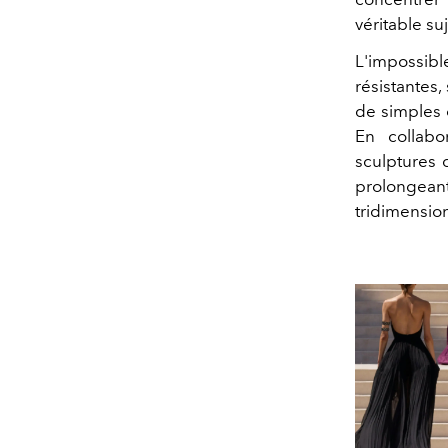
véritable su
L'impossib
résistantes,
de simples 
En collabo
sculptures 
prolongea
tridimension