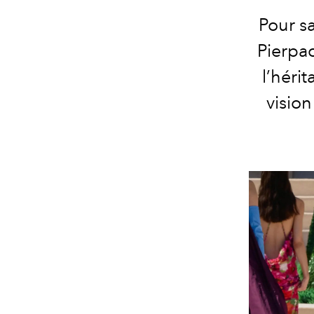
Pour s
Pierpao
l’héri
visio