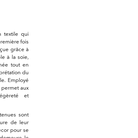
 textile qui
première fois
nçue grâce à
le à la soie,
gnée tout en
rprétation du
ale. Employé
l permet aux
légèreté et
 tenues sont
pure de leur
écor pour se
e demeure le