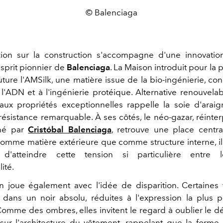
© Balenciaga
xion sur la construction s'accompagne d'une innovation
sprit pionnier de
Balenciaga
. La Maison introduit pour la 
ture l'AMSilk, une matière issue de la bio-ingénierie, co
 l'ADN et à l'ingénierie protéique. Alternative renouvelab
 aux propriétés exceptionnelles rappelle la soie d'arai
résistance remarquable. À ses côtés, le néo-gazar, réinte
iné par
Cristóbal Balenciaga
, retrouve une place centr
comme matière extérieure que comme structure interne, i
s d'atteindre cette tension si particulière entre 
ité.
on joue également avec l'idée de disparition. Certaines
 dans un noir absolu, réduites à l'expression la plus 
 Comme des ombres, elles invitent le regard à oublier le d
sur l'architecture du vêtement, rappelant que la form