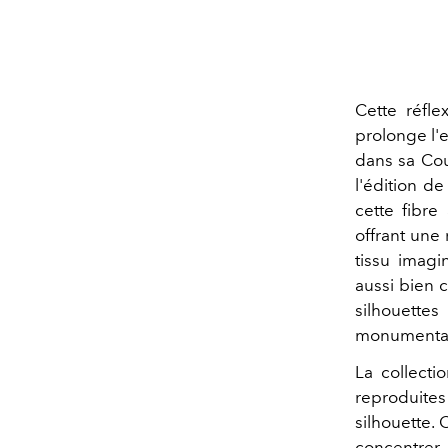
Cette réfle
prolonge l'e
dans sa Cou
l'édition de
cette fibre
offrant une 
tissu imag
aussi bien 
silhouette
monumental
La collecti
reproduites
silhouette.
concentrer 