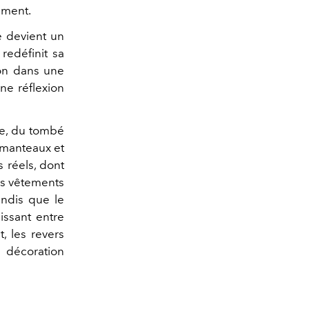
ement.
e devient un
 redéfinit sa
tion dans une
ne réflexion
pe, du tombé
 manteaux et
 réels, dont
es vêtements
andis que le
issant entre
t, les revers
 décoration