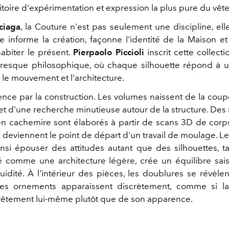
ritoire d'expérimentation et expression la plus pure du vêt
ciaga
, la Couture n'est pas seulement une discipline, ell
e informe la création, façonne l'identité de la Maison et
abiter le présent.
Pierpaolo Piccioli
inscrit cette collec
esque philosophique, où chaque silhouette répond à u
, le mouvement et l'architecture.
ce par la construction. Les volumes naissent de la cou
 et d'une recherche minutieuse autour de la structure. Des
n cachemire sont élaborés à partir de scans 3D de corps
s deviennent le point de départ d'un travail de moulage. L
nsi épouser des attitudes autant que des silhouettes, t
illé comme une architecture légère, crée un équilibre sais
fluidité. À l'intérieur des pièces, les doublures se révèlen
 les ornements apparaissent discrètement, comme si la
 vêtement lui-même plutôt que de son apparence.