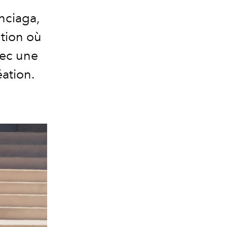
nciaga,
ntion où
vec une
ation.