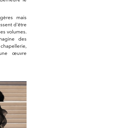
égères mais
essent d'être
des volumes.
imagine des
chapellerie,
 une œuvre