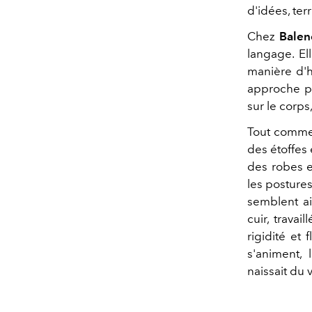
d'idées, ter
Chez
Balen
langage. Ell
manière d'h
approche pr
sur le corps
Tout commen
des étoffes
des robes e
les posture
semblent ai
cuir, trava
rigidité et 
s'animent,
naissait du