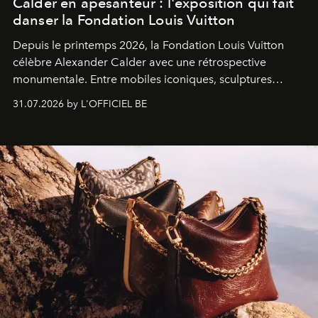
Calder en apesanteur : l'exposition qui fait
danser la Fondation Louis Vuitton
Depuis le printemps 2026, la Fondation Louis Vuitton
célèbre Alexander Calder avec une rétrospective
monumentale. Entre mobiles iconiques, sculptures
monumentales et poésie du mouvement, l'artiste
31.07.2026 by L'OFFICIEL BE
américain investit les espaces imaginés par Frank Gehry
dans une exposition qui redonne toute sa légèreté à la
sculpture.