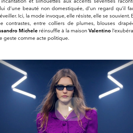
incantation et silhouettes aux accents seventies racon
lui d’une beauté non domestiquée, d’un regard qu’il f
eiller. Ici,
la mode invoque, elle résiste, elle se souvient. 
e contrastes, entre colliers de plumes, blouses drapé
ssandro Michele
réinsuffle à la maison
Valentino
l’exubér
le geste comme acte politique.
Play