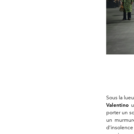
Sous la lueu
Valentino
u
porter un so
un murmure 
d’insolence