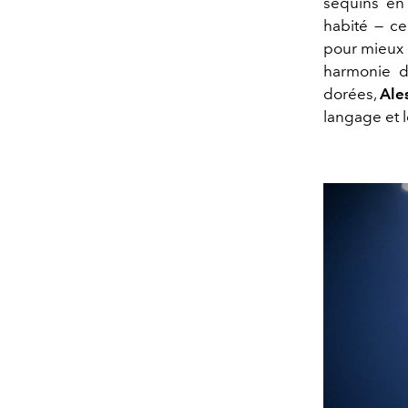
sequins en 
habité — ce
pour mieux év
harmonie d
dorées,
Ale
langage et 