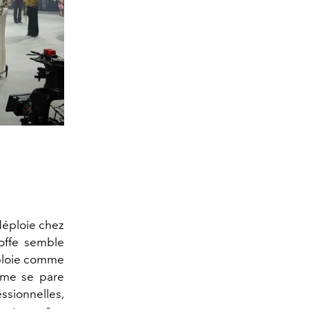
déploie chez
offe semble
loie comme
isme se pare
ssionnelles,