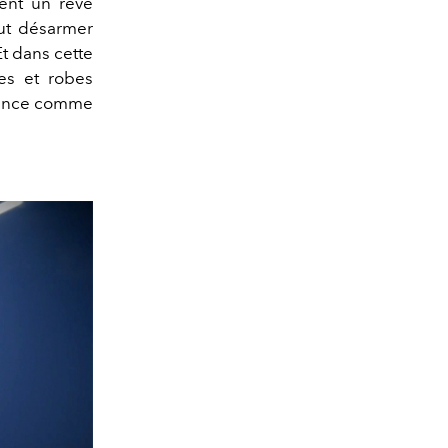
tent un rêve
aut désarmer
Et dans cette
es et robes
ance comme