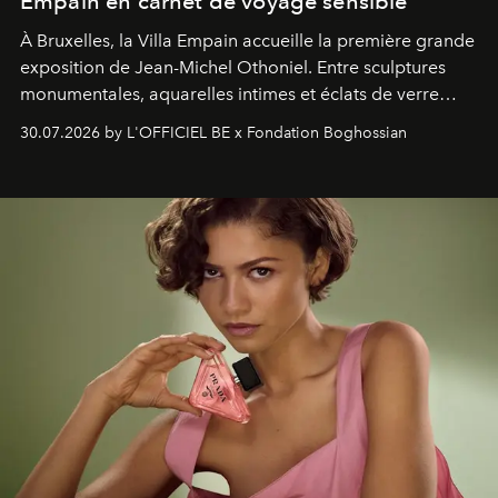
Empain en carnet de voyage sensible
À Bruxelles, la Villa Empain accueille la première grande
exposition de Jean-Michel Othoniel. Entre sculptures
monumentales, aquarelles intimes et éclats de verre
soufflé, l’artiste français compose un itinéraire
30.07.2026 by L'OFFICIEL BE x Fondation Boghossian
émotionnel où chaque œuvre devient le souvenir
lumineux d’un voyage, d’une rencontre ou d’un
émerveillement.