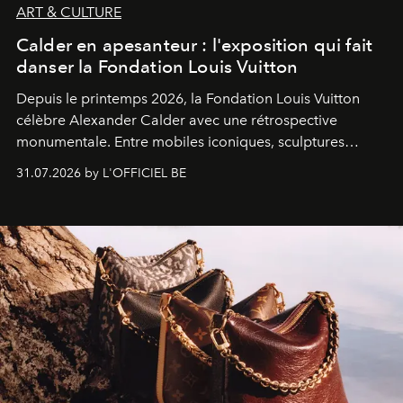
ART & CULTURE
Calder en apesanteur : l'exposition qui fait
danser la Fondation Louis Vuitton
Depuis le printemps 2026, la Fondation Louis Vuitton
célèbre Alexander Calder avec une rétrospective
monumentale. Entre mobiles iconiques, sculptures
monumentales et poésie du mouvement, l'artiste
31.07.2026 by L'OFFICIEL BE
américain investit les espaces imaginés par Frank Gehry
dans une exposition qui redonne toute sa légèreté à la
sculpture.