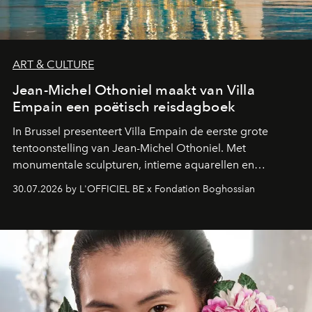
ART & CULTURE
Jean-Michel Othoniel maakt van Villa
Empain een poëtisch reisdagboek
In Brussel presenteert Villa Empain de eerste grote
tentoonstelling van Jean-Michel Othoniel. Met
monumentale sculpturen, intieme aquarellen en
fonkelend Murano-glas creëert de Franse kunstenaar
30.07.2026 by L'OFFICIEL BE x Fondation Boghossian
een emotionele reis waarin elk werk de herinnering
oproept aan een ontmoeting, een bestemming of een
moment van verwondering.