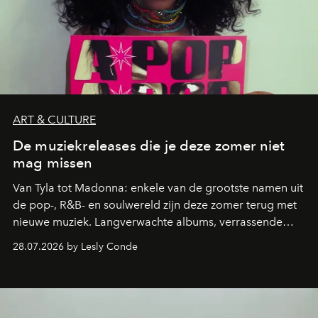
ART & CULTURE
De muziekreleases die je deze zomer niet
mag missen
Van Tyla tot Madonna: enkele van de grootste namen uit
de pop-, R&B- en soulwereld zijn deze zomer terug met
nieuwe muziek. Langverwachte albums, verrassende
comebacks en veelbelovende nieuwe projecten: dit zijn
28.07.2026 by Lesly Conde
de releases die je niet mag missen.