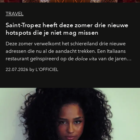
TRAVEL
Saint-Tropez heeft deze zomer drie nieuwe
hotspots die je niet mag missen
Deze zomer verwelkomt het schiereiland drie nieuwe
adressen die nu al de aandacht trekken. Een Italiaans
restaurant geïnspireerd op de
dolce vita
van de jaren
zestig, een Japanse hotspot die na zonsondergang
22.07.2026 by L'OFFICIEL
verandert in een bruisende ontmoetingsplek en de
legendarische Parijse club Raspoutine die eindelijk
neerstrijkt in Saint-Tropez. Dit zijn de nieuwe adressen
die deze zomer de toon zetten, van lange lunches tot
zwoele nachten.