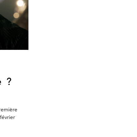
e ?
première
février