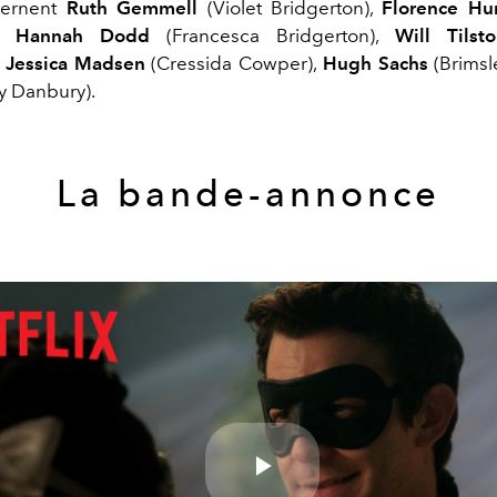
cernent
Ruth Gemmell
(Violet Bridgerton),
Florence H
),
Hannah Dodd
(Francesca Bridgerton),
Will Tilst
,
Jessica Madsen
(Cressida Cowper),
Hugh Sachs
(Brimsl
y Danbury).
La bande-annonce