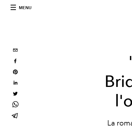
MENU
Bri
l'
La roma