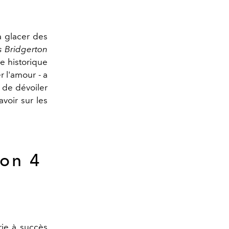
à glacer des
 Bridgerton
e historique
r l'amour - a
 de dévoiler
avoir sur les
son 4
rie à succès