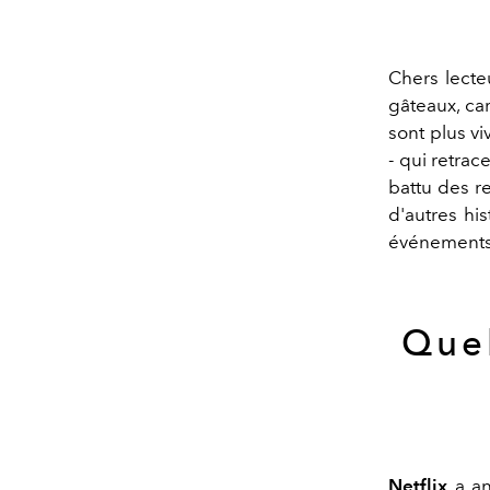
Chers lecte
gâteaux, ca
sont plus v
- qui retrac
battu des r
d'autres his
événements 
Quel
Netflix
a an