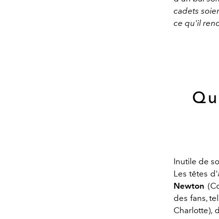
cadets soie
ce qu'il re
Qu
Inutile de s
Les têtes d'
Newton
(Co
des fans, t
Charlotte),