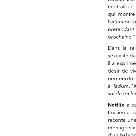
mettrait en
qui montre 
l'attention
prétendant 
prochaine.
"
Dans la sai
sexualité da
il a exprim
désir de vi
peu perdu -
à
Tadum
. "
solide en lui
Netflix
a co
troisième 
raconte une
ménage sans
d'un bal so