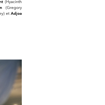
unt
(Hyacinth
on
(Gregory
ey) et
Adjoa