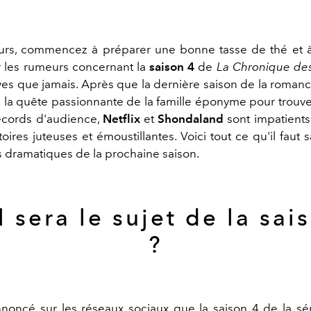
urs, commencez à préparer une bonne tasse de thé et 
r les rumeurs concernant la
saison 4
de
La Chronique des
ives que jamais. Après que la dernière saison de la romanc
e la quête passionnante de la famille éponyme pour trouve
ecords d'audience,
Netflix
et
Shondaland
sont impatients
toires juteuses et émoustillantes. Voici tout ce qu'il faut s
dramatiques de la prochaine saison.
 sera le sujet de la sai
?
noncé sur les réseaux sociaux que la saison 4 de la sé