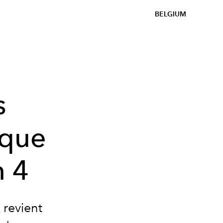
BELGIUM
s
 que
n 4
 revient