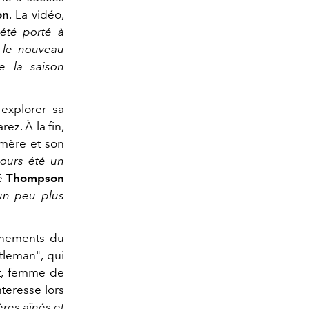
on
. La vidéo,
 été porté à
r le nouveau
ve la saison
 explorer sa
ez. À la fin,
 mère et son
jours été un
ré
Thompson
'un peu plus
énements du
tleman", qui
tt, femme de
teresse lors
ères aînés et