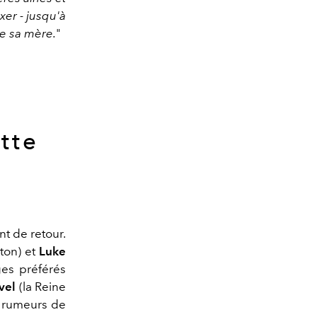
er - jusqu'à
e sa mère.
"
tte
nt de retour.
ton) et
Luke
ges préférés
vel
(la Reine
s rumeurs de