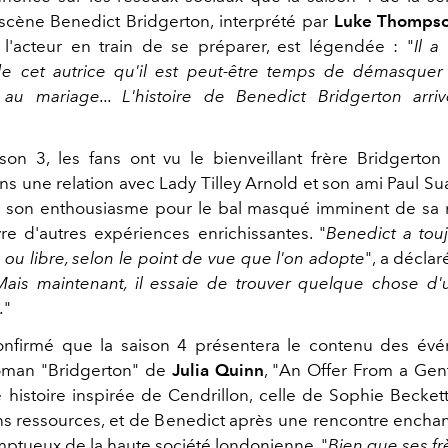
 scène Benedict Bridgerton, interprété par
Luke Thomps
l'acteur en train de se préparer, est légendée : "
Il a
 de cet autrice qu'il est peut-être temps de démasque
au mariage... L'histoire de Benedict Bridgerton arri
son 3, les fans ont vu le bienveillant frère Bridgerton
ns une relation avec Lady Tilley Arnold et son ami Paul Suar
é son enthousiasme pour le bal masqué imminent de sa
vre d'autres expériences enrichissantes. "
Benedict a tou
 ou libre, selon le point de vue que l'on adopte
", a décla
Mais maintenant, il essaie de trouver quelque chose d
.
"
nfirmé que la saison 4 présentera le contenu des év
roman "Bridgerton" de
Julia Quinn
, "An Offer From a Gen
 histoire inspirée de Cendrillon, celle de Sophie Becke
 ressources, et de Benedict après une rencontre enchan
mptueux de la haute société londonienne. "
Bien que ses fr