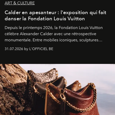
ART & CULTURE
Calder en apesanteur : l'exposition qui fait
danser la Fondation Louis Vuitton
Depuis le printemps 2026, la Fondation Louis Vuitton
célèbre Alexander Calder avec une rétrospective
monumentale. Entre mobiles iconiques, sculptures
monumentales et poésie du mouvement, l'artiste
31.07.2026 by L'OFFICIEL BE
américain investit les espaces imaginés par Frank Gehry
dans une exposition qui redonne toute sa légèreté à la
sculpture.