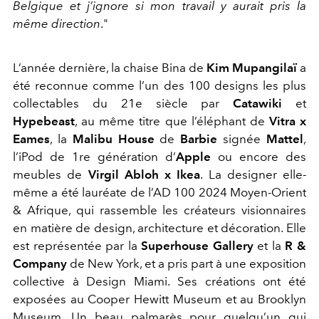
Belgique et j’ignore si mon travail y aurait pris la
même direction
."
L’année dernière, la chaise Bina de
Kim Mupangilaï
a
été reconnue comme l’un des 100 designs les plus
collectables du 21
e
siècle par
Catawiki
et
Hypebeast
, au même titre que l’éléphant de
Vitra x
Eames
, la
Malibu House
de
Barbie
signée
Mattel
,
l’iPod de 1
re
génération d’
Apple
ou encore des
meubles de
Virgil Abloh x Ikea
. La designer elle-
même a été lauréate de l’AD 100 2024 Moyen-Orient
& Afrique, qui rassemble les créateurs visionnaires
en matière de design, architecture et décoration. Elle
est représentée par la
Superhouse Gallery
et la
R &
Company
de New York,
et a pris part à une exposition
collective à Design Miami. Ses créations ont été
exposées au
Cooper Hewitt Museum et au Brooklyn
Museum
. Un beau palmarès pour quelqu’un qui