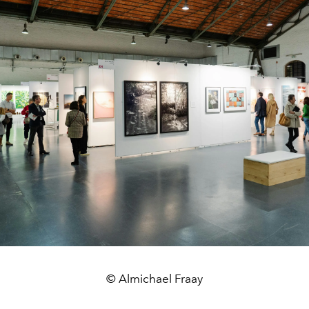
© Almichael Fraay