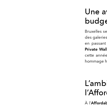
Une a
budge
Bruxelles s
des galerie
en passant p
Private Wal
cette année
hommage hy
L’amb
l’Affo
À l’
Affordab