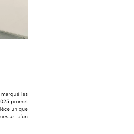
jà marqué les
 2025 promet
pièce unique
omesse d’un