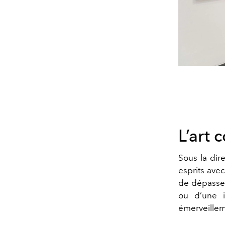
L’art
Sous la dir
esprits ave
de dépasser
ou d’une i
émerveillem