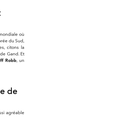
t
 mondiale où
orée du Sud,
es, citons la
de Gand
. Et
eff Robb
, un
re de
ssi agréable