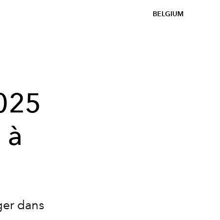
BELGIUM
2025
 à
ger dans