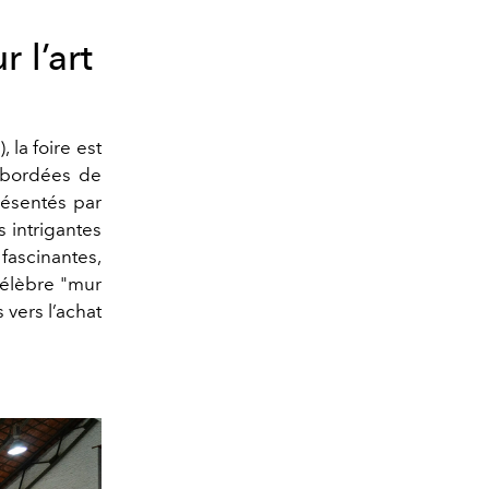
 l’art
 la foire est
s bordées de
résentés par
s intrigantes
fascinantes,
célèbre "mur
 vers l’achat