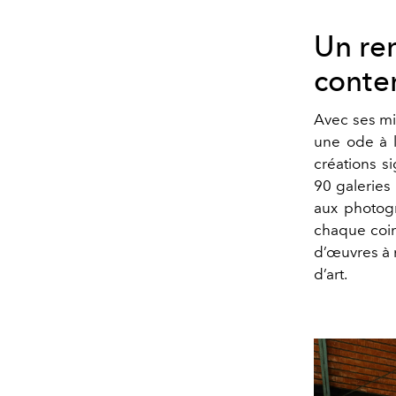
Un re
conte
Avec ses mil
une ode à l
créations s
90 galeries 
aux photogr
chaque coin
d’œuvres à m
d’art.