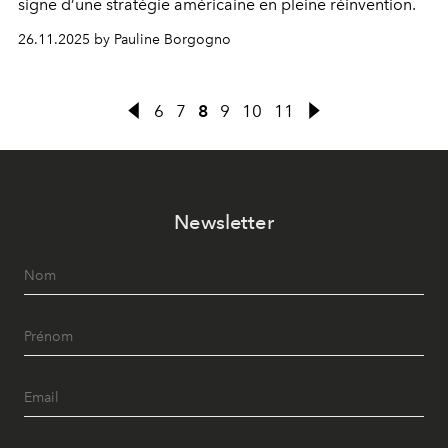
signe d’une stratégie américaine en pleine réinvention.
26.11.2025 by Pauline Borgogno
6
7
8
9
10
11
Newsletter