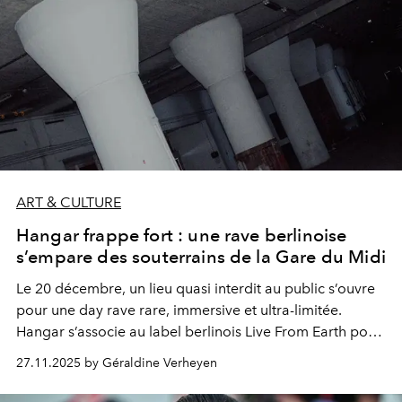
ART & CULTURE
Hangar frappe fort : une rave berlinoise
s’empare des souterrains de la Gare du Midi
Le 20 décembre, un lieu quasi interdit au public s’ouvre
pour une day rave rare, immersive et ultra-limitée.
Hangar s’associe au label berlinois Live From Earth pour
un voyage sonore sous la Gare du Midi, entre techno
27.11.2025 by Géraldine Verheyen
incisive, architecture brute et atmosphère futuriste. Un
rendez-vous exclusif qui pourrait bien devenir