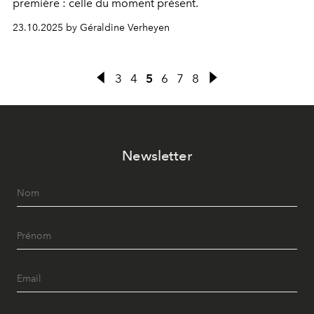
première : celle du moment présent.
23.10.2025 by Géraldine Verheyen
3
4
5
6
7
8
Newsletter