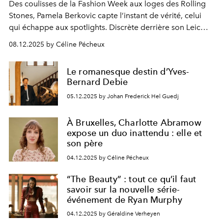
Des coulisses de la Fashion Week aux loges des Rolling
Stones, Pamela Berkovic capte l’instant de vérité, celui
qui échappe aux spotlights. Discrète derrière son Leica,
elle saisit les visages, les gestes, les regards au moment
08.12.2025 by Céline Pécheux
exact où le masque tombe. Portrait d’une photographe
belge devenue incontournable à New York.
Le romanesque destin d’Yves-
Bernard Debie
05.12.2025 by Johan Frederick Hel Guedj
À Bruxelles, Charlotte Abramow
expose un duo inattendu : elle et
son père
04.12.2025 by Céline Pécheux
“The Beauty” : tout ce qu’il faut
savoir sur la nouvelle série-
événement de Ryan Murphy
04.12.2025 by Géraldine Verheyen