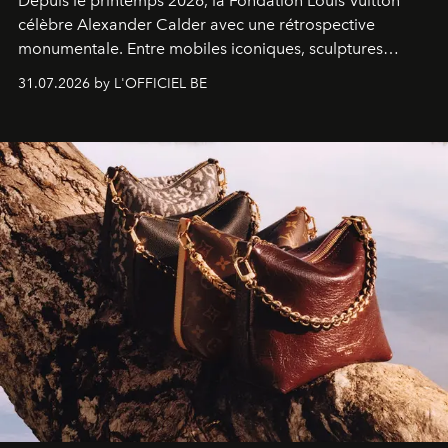
Depuis le printemps 2026, la Fondation Louis Vuitton
célèbre Alexander Calder avec une rétrospective
monumentale. Entre mobiles iconiques, sculptures
monumentales et poésie du mouvement, l'artiste
31.07.2026 by L'OFFICIEL BE
américain investit les espaces imaginés par Frank Gehry
dans une exposition qui redonne toute sa légèreté à la
sculpture.