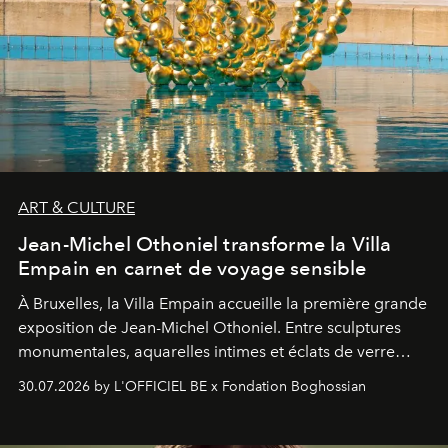
ART & CULTURE
Jean-Michel Othoniel transforme la Villa
Empain en carnet de voyage sensible
À Bruxelles, la Villa Empain accueille la première grande
exposition de Jean-Michel Othoniel. Entre sculptures
monumentales, aquarelles intimes et éclats de verre
soufflé, l’artiste français compose un itinéraire
30.07.2026 by L'OFFICIEL BE x Fondation Boghossian
émotionnel où chaque œuvre devient le souvenir
lumineux d’un voyage, d’une rencontre ou d’un
émerveillement.