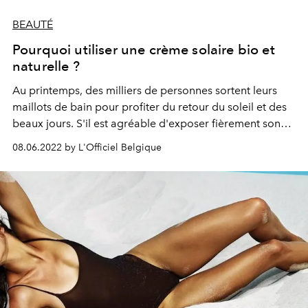
BEAUTÉ
Pourquoi utiliser une crème solaire bio et
naturelle ?
Au printemps, des milliers de personnes sortent leurs
maillots de bain pour profiter du retour du soleil et des
beaux jours. S'il est agréable d'exposer fièrement son
teint hâlé pendant cette période, notez que les premiers
08.06.2022 by L'Officiel Belgique
rayons solaires peuvent vous causer des brulures
désagréables. La solution c'est d'utiliser une crème
solaire bio et naturelle. Pourquoi opter pour ce produit ?
Quels sont ses avantages, et comment le choisir ?