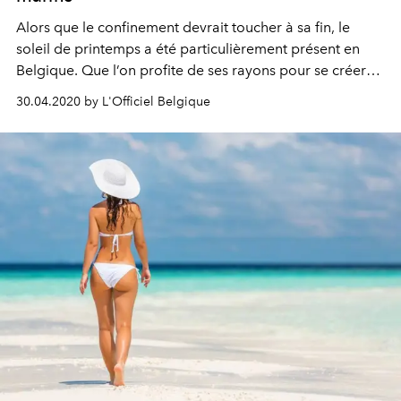
Alors que le confinement devrait toucher à sa fin, le
soleil de printemps a été particulièrement présent en
Belgique. Que l’on profite de ses rayons pour se créer
un teint hâlé depuis un jardin, ou un bout de balcon, une
30.04.2020 by L'Officiel Belgique
bonne protection solaire reste de mise. Voici donc 10
soins solaires éco-friendly et non agressifs pour les
fonds marins, au cas où on aurait la chance de partir en
vacances cette année.