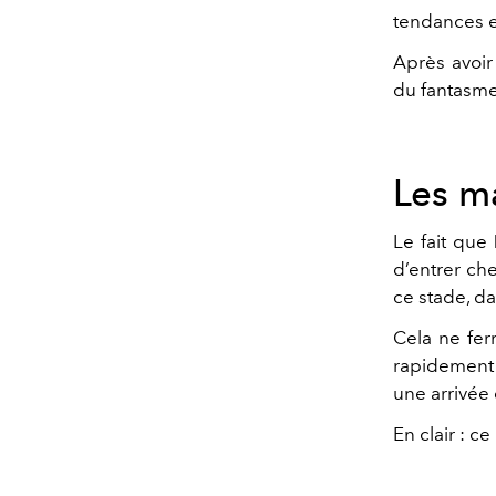
tendances e
Après avoir
du fantasme 
Les m
Le fait que
d’entrer ch
ce stade, d
Cela ne fer
rapidement 
une arrivée
En clair : c