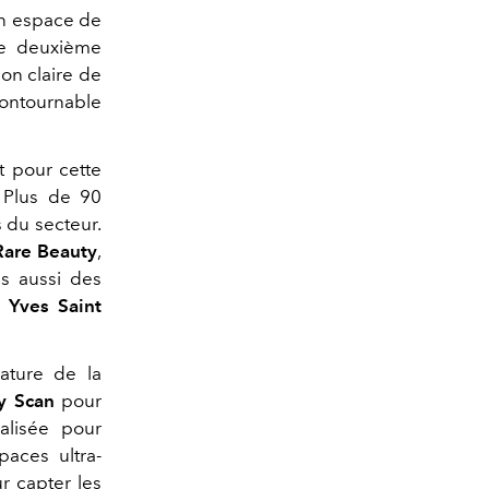
 un espace de
ne deuxième
ion claire de
ontournable
Et pour cette
. Plus de 90
 du secteur.
Rare Beauty
,
s aussi des
u
Yves Saint
ature de la
y Scan
pour
alisée pour
paces ultra-
r capter les