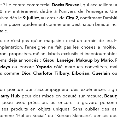
êt ? Le centre commercial
Docks Bruxsel
, qui accueillera
0 m² entièrement dédié à l’univers de l’enseigne. U
uivra dès le
9 juillet
, au cœur de
City 2
, confirmant l’ambit
s’imposer rapidement comme une destination beauté inc
tale.
a
, ce n’est pas qu’un magasin : c’est un terrain de jeu. 
plantation, l’enseigne ne fait pas les choses à moitié
ont proposées, mêlant labels exclusifs et incontournables
noms déjà annoncés :
Gisou
,
Laneige
,
Makeup by Mario
,
idays
ou encore
Yepoda
côté marques convoitées, mai
rds comme
Dior
,
Charlotte Tilbury
,
Erborian
,
Guerlain
o
ion pointue qui s’accompagnera des expériences sign
auty Hub
pour des mises en beauté sur mesure,
Beaut
a peau avec précision, ou encore la gravure personn
 ses produits en objets uniques. Sans oublier des es
comme “Hot on Social” ou “Korean Skincare”, pensés pou