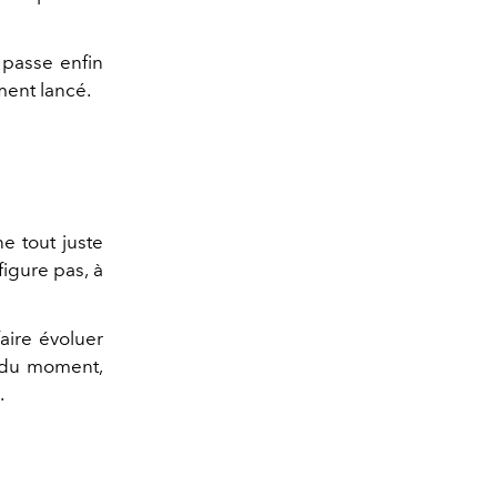
passe enfin
ement lancé.
ne tout juste
figure pas, à
aire évoluer
s du moment,
.