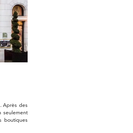
é. Après des
n seulement
s boutiques