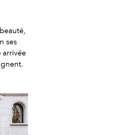
beauté,
in ses
 arrivée
agnent.