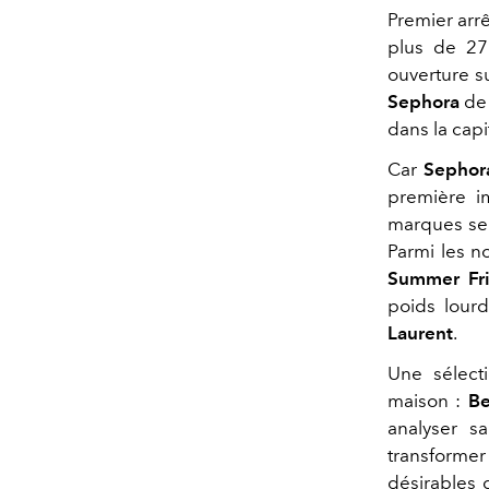
Premier arr
plus de 27
ouverture s
Sephora
de 
dans la capi
Car
Sephor
première im
marques ser
Parmi les 
Summer Fr
poids lou
Laurent
.
Une sélect
maison :
Be
analyser s
transformer
désirables 